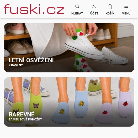
Fuski BOMA
HLEDAT
ÚČET
KOŠÍK
MENU
LETNÍ OSVĚŽENÍ
Z BAVLNY
BAREVNÉ
BAMBUSOVÉ PONOŽKY
K VYBRANÉMU
NOVÉ PRÁDLO
VELMI ROZTAŽNÉ
Z BAMBUSU
MEDICINE PONOŽKY Z BAMBUSU