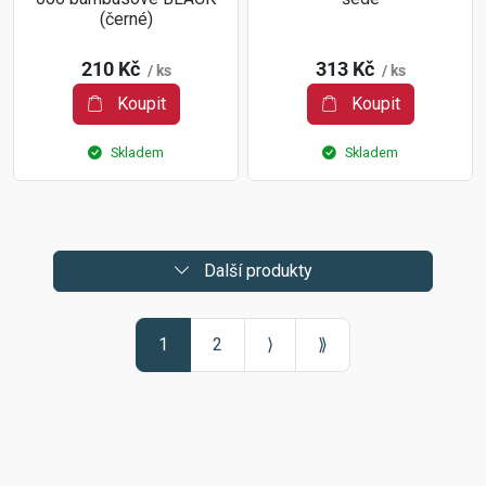
(černé)
210 Kč
313 Kč
/ ks
/ ks
Koupit
Koupit
Skladem
Skladem
Další produkty
1
2
⟩
⟫