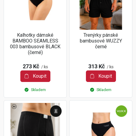
Kalhotky dámské
Trenýrky pánské
BAMBOO SEAMLESS
bambusové WUZZY
003 bambusové BLACK
černé
(černé)
273 Kč
313 Kč
/ ks
/ ks
Koupit
Koupit
Skladem
Skladem