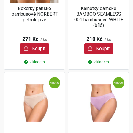
Boxerky pánské
Kalhotky dámské
bambusové NORBERT
BAMBOO SEAMLESS
petrolejové
001 bambusové WHITE
(bílé)
271 Kč
210 Kč
/ ks
/ ks
Koupit
Koupit
Skladem
Skladem