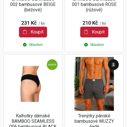
002 bambusové BEIGE
001 bambusové ROSE
(béžové)
(růžové)
231 Kč
210 Kč
/ ks
/ ks
Koupit
Koupit
Skladem
Skladem
Kalhotky dámské
Trenýrky pánské
BAMBOO SEAMLESS
bambusové WUZZY
006 bambusové BLACK
šedé