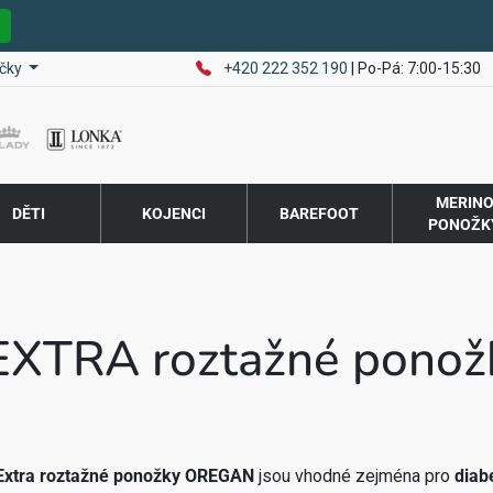
E
čky
+420 222 352 190
| Po-Pá: 7:00-15:30
MERIN
DĚTI
KOJENCI
BAREFOOT
PONOŽK
EXTRA roztažné ponož
Extra roztažné ponožky OREGAN
jsou vhodné zejména pro
diabe