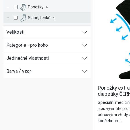
Ponožky
4
Slabé, tenké
4
Velikosti
Kategorie - pro koho
Jedinečné vlastnosti
Barva / vzor
Ponožky extr
diabetiky ČER
Speciální medic
jsou vyvinuté pro 
bércovými vředy a
končetinami.