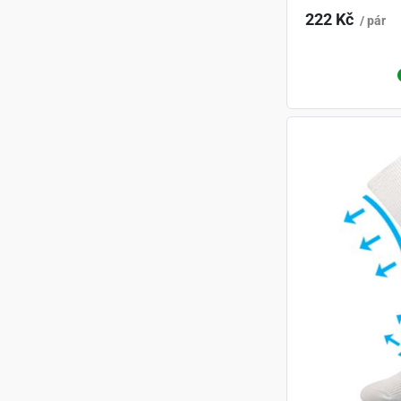
222 Kč
/ pár