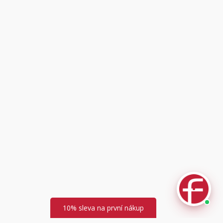
Fuski.cz Asistent
Online
10% sleva na první nákup