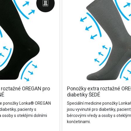
a roztažné OREGAN pro
Ponožky extra roztažné OR
NÉ
diabetiky ŠEDÉ
ine ponožky Lonka® OREGAN
Speciální medicine ponožky Lon
diabetiky, pacienty s
jsou vyvinuté pro diabetiky, pacient
 osoby s oteklými dolními
bércovými vředy a osoby s oteklým
končetinami.