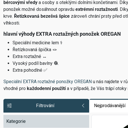
bércovými vředy
a osoby s oteklými dolními končetinami. Dík
ponožek možné dosáhnout opravdu
extrémní roztažnosti
. Dí
krve.
Řetízkovaná bezešvá špice
zároveň chrání prsty před otl
vlhkosti.
hlavní výhody EXTRA roztažných ponožek OREGAN
Speciální medicine lem ⚕️
Řetízkovaná špička 🪢
Extra roztažné ↔️
Vysoký podíl bavlny 🧶
Extra pohodlné ✅
Speciální EXTRA roztažné ponožky OREGAN
u nás najdete v rů
vhodné pro
každodenní použití
a v případě, že Vás trápí otoky
Filtrování
Nejprodávanější
Kategorie