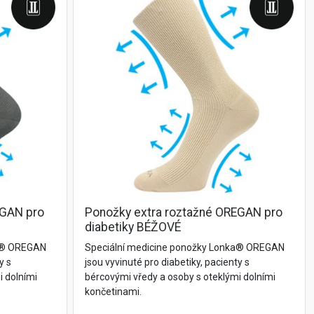
EGAN pro
Ponožky extra roztažné OREGAN pro
diabetiky BÉŽOVÉ
ka® OREGAN
Speciální medicine ponožky Lonka® OREGAN
y s
jsou vyvinuté pro diabetiky, pacienty s
i dolními
bércovými vředy a osoby s oteklými dolními
končetinami.