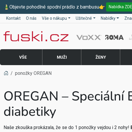
🎍
Objevte pohodlné spodní prádlo z bambusu
👉
Nabídka ZD
Kontakt
O nás
Vše o nákupu
Užitečné
Nabídky
Zna
Fuski BOMA
VŠE
MUŽI
ŽENY
ponožky OREGAN
OREGAN – Speciální 
diabetiky
Naše zkouška prokázala, že se do 1 ponožky vejdou i 2 nohy!