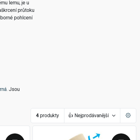
mu lemu, je u
aškrcení průtoku
ýborné pohlcení
rná
. Jsou
4
produkty