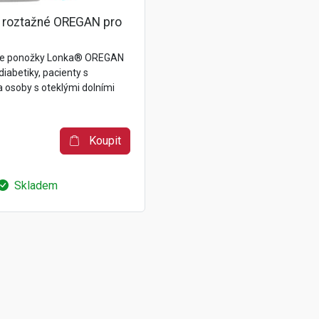
a roztažné OREGAN pro
ine ponožky Lonka® OREGAN
diabetiky, pacienty s
 osoby s oteklými dolními
Koupit
Skladem