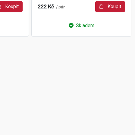
Koupit
222 Kč
Koupit
/ pár
Skladem