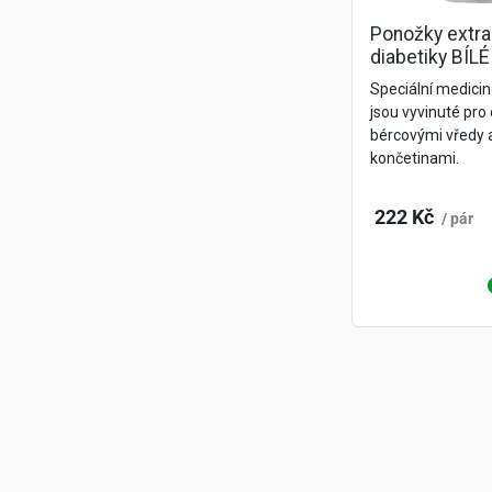
Ponožky extr
diabetiky BÍLÉ
Speciální medic
jsou vyvinuté pro 
bércovými vředy a
končetinami.
222 Kč
/ pár