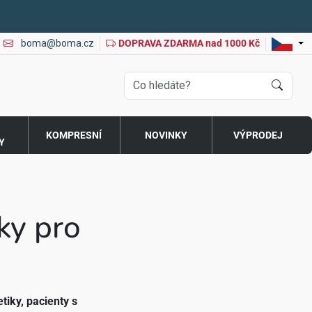
boma@boma.cz
DOPRAVA ZDARMA nad 1000 Kč
O
KOMPRESNÍ
NOVINKY
VÝPRODEJ
Y
ky pro
tiky, pacienty s