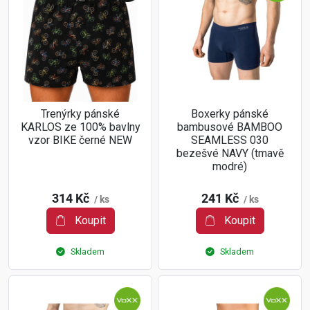
Trenýrky pánské
Boxerky pánské
KARLOS ze 100% bavlny
bambusové BAMBOO
vzor BIKE černé NEW
SEAMLESS 030
bezešvé NAVY (tmavě
modré)
314 Kč
241 Kč
/ ks
/ ks
Koupit
Koupit
Skladem
Skladem