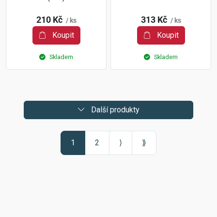
210 Kč
313 Kč
/ ks
/ ks
Koupit
Koupit
Skladem
Skladem
Další produkty
1
2
⟩
⟫