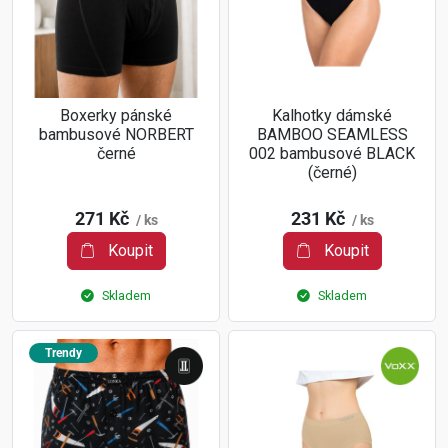
Boxerky pánské
Kalhotky dámské
bambusové NORBERT
BAMBOO SEAMLESS
černé
002 bambusové BLACK
(černé)
271 Kč
231 Kč
/ ks
/ ks
Koupit
Koupit
Skladem
Skladem
Trendy