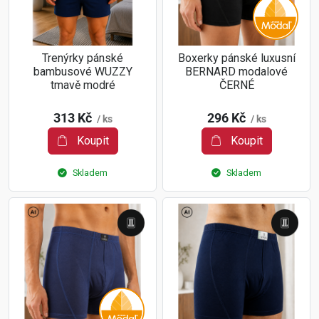
Trenýrky pánské
Boxerky pánské luxusní
bambusové WUZZY
BERNARD modalové
tmavě modré
ČERNÉ
313 Kč
296 Kč
/ ks
/ ks
Koupit
Koupit
Skladem
Skladem