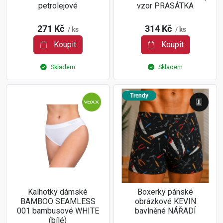
petrolejové
vzor PRASÁTKA
271 Kč
314 Kč
/ ks
/ ks
Koupit
Koupit
Skladem
Skladem
Trendy
Kalhotky dámské
Boxerky pánské
BAMBOO SEAMLESS
obrázkové KEVIN
001 bambusové WHITE
bavlněné NÁŘADÍ
(bílé)