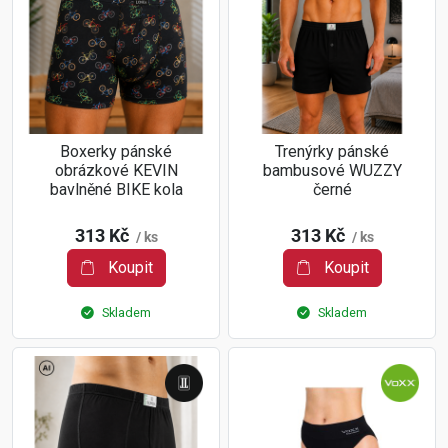
Boxerky pánské
Trenýrky pánské
obrázkové KEVIN
bambusové WUZZY
bavlněné BIKE kola
černé
313 Kč
313 Kč
/ ks
/ ks
Koupit
Koupit
Skladem
Skladem