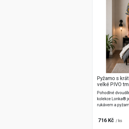
Pyžamo s krá
velké PIVO t
Pohodlné dvoudí
kolekce Lonka® j
rukávem a pyžam
716 Kč
/ ks