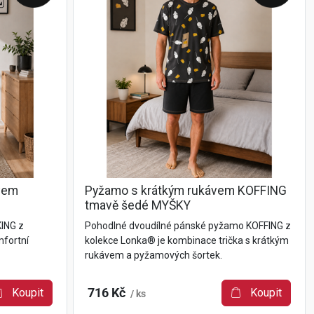
ávem
Pyžamo s krátkým rukávem KOFFING
tmavě šedé MYŠKY
KING z
Pohodlné dvoudílné pánské pyžamo KOFFING z
mfortní
kolekce Lonka® je kombinace trička s krátkým
rukávem a pyžamových šortek.
Koupit
716 Kč
Koupit
/ ks