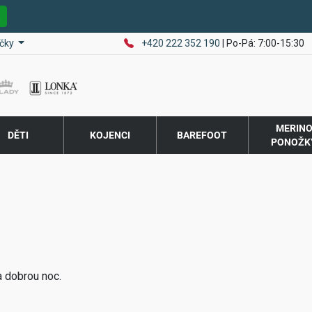
E
čky
+420 222 352 190
| Po-Pá: 7:00-15:30
MERIN
DĚTI
KOJENCI
BAREFOOT
PONOŽK
a dobrou noc.