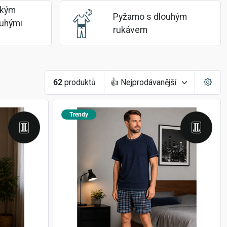
tkým 
Pyžamo s dlouhým 
uhými 
rukávem
62
produktů
Trendy