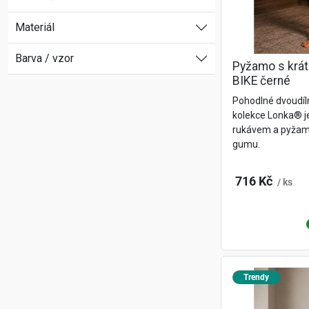
Materiál
Barva / vzor
Pyžamo s krá
BIKE černé
Pohodlné dvoudí
kolekce Lonka® j
rukávem a pyžamo
gumu.
716 Kč
/ ks
Trendy