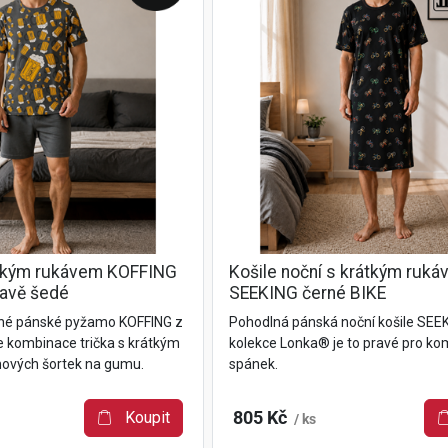
tkým rukávem KOFFING
Košile noční s krátkým ruk
mavě šedé
SEEKING černé BIKE
lné pánské pyžamo KOFFING z
Pohodlná pánská noční košile SEE
e kombinace trička s krátkým
kolekce Lonka® je to pravé pro ko
ových šortek na gumu.
spánek.
Koupit
805 Kč
/ ks