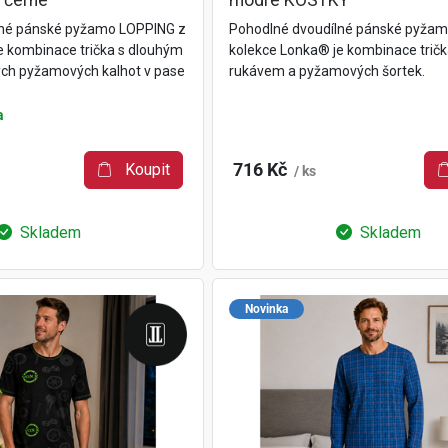
 černé
modré KOSTKY
lné pánské pyžamo LOPPING z
Pohodlné dvoudílné pánské pyžam
e kombinace trička s dlouhým
kolekce Lonka® je kombinace tričk
ch pyžamových kalhot v pase
rukávem a pyžamových šortek.
a
Koupit
716 Kč
/ ks
Skladem
Skladem
Novinka