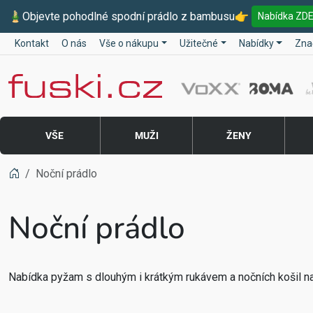
🎍
Objevte pohodlné spodní prádlo z bambusu
👉
Nabídka ZD
Kontakt
O nás
Vše o nákupu
Užitečné
Nabídky
Zna
Fuski BOMA
VŠE
MUŽI
ŽENY
Noční prádlo
Noční prádlo
Nabídka pyžam s dlouhým i krátkým rukávem a nočních košil n