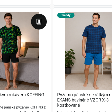
Trendy
tkým rukávem KOFFING
Pyžamo pánské s krátkým 
EKANS bavlněné VZOR X-3
kostkované
lné pánské pyžamo KOFFING z