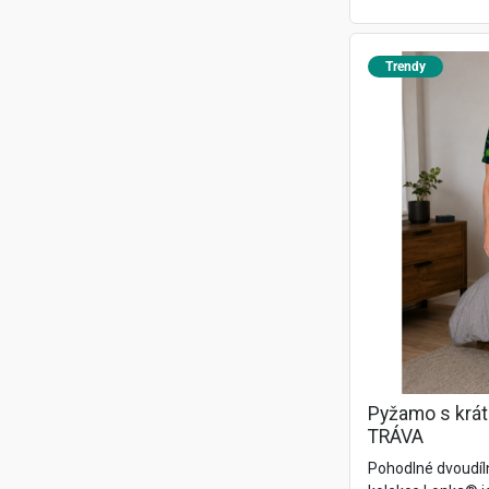
Trendy
Pyžamo s krá
TRÁVA
Pohodlné dvoudí