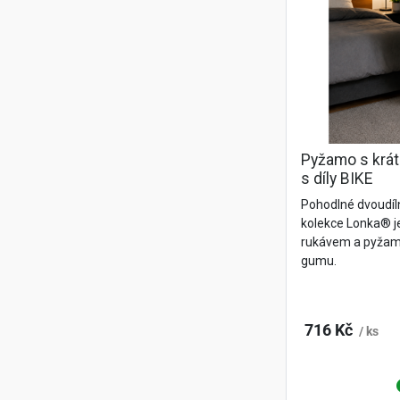
Pyžamo s krá
s díly BIKE
Pohodlné dvoudí
kolekce Lonka® j
rukávem a pyžamo
gumu.
716 Kč
/ ks