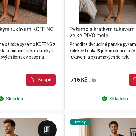
tkým rukávem KOFFING
Pyžamo s krátkým rukávem
velké PIVO melé
lné pánské pyžamo KOFFING z
Pohodlné dvoudílné pánské pyžam
e kombinace trička s krátkým
kolekce Lonka® je kombinace tričk
vých šortek v pase na
rukávem a pyžamových šortek.
Koupit
716 Kč
/ ks
Skladem
Skladem
Trendy