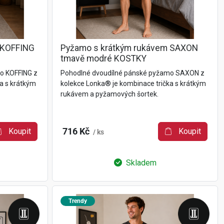
 KOFFING
Pyžamo s krátkým rukávem SAXON
tmavě modré KOSTKY
o KOFFING z
Pohodlné dvoudílné pánské pyžamo SAXON z
a s krátkým
kolekce Lonka® je kombinace trička s krátkým
rukávem a pyžamových šortek.
Koupit
716 Kč
Koupit
/ ks
Skladem
Trendy