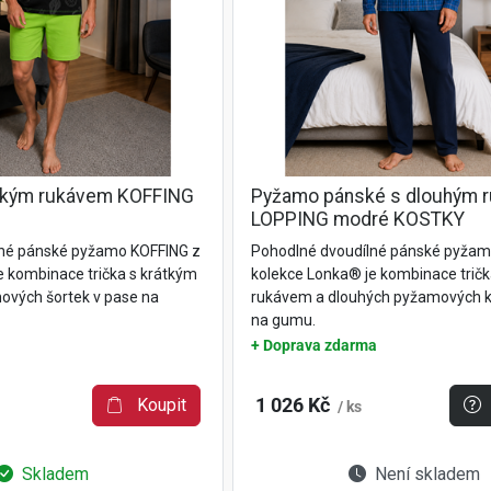
tkým rukávem KOFFING
Pyžamo pánské s dlouhým 
LOPPING modré KOSTKY
lné pánské pyžamo KOFFING z
Pohodlné dvoudílné pánské pyža
e kombinace trička s krátkým
kolekce Lonka® je kombinace trič
vých šortek v pase na
rukávem a dlouhých pyžamových k
na gumu.
+ Doprava zdarma
Koupit
1 026 Kč
/ ks
Skladem
Není skladem