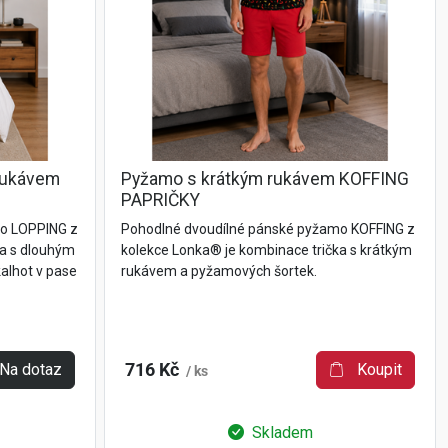
rukávem
Pyžamo s krátkým rukávem KOFFING
PAPRIČKY
mo LOPPING z
Pohodlné dvoudílné pánské pyžamo KOFFING z
ka s dlouhým
kolekce Lonka® je kombinace trička s krátkým
alhot v pase
rukávem a pyžamových šortek.
Na dotaz
716 Kč
Koupit
/ ks
Skladem