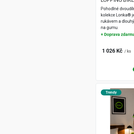
LOPPING BIKE
Pohodlné dvoudí
kolekce Lonka® j
rukávem a dlouhý
na gumu.
+ Doprava zdarm
1 026 Kč
/ ks
Trendy