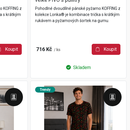
velké PIVO s půllitry
o KOFFING z
Pohodlné dvoudílné pánské pyžamo KOFFING z
a s krátkým
kolekce Lonka® je kombinace trička s krátkým
rukávem a pyžamových šortek na gumu.
Koupit
716 Kč
Koupit
/ ks
Skladem
Trendy