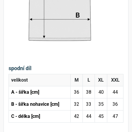
spodní díl
velikost
M
L
XL
XXL
A - šířka [cm]
36
38
40
44
B - šířka nohavice [cm]
32
33
35
36
C - délka [cm]
42
44
45
47