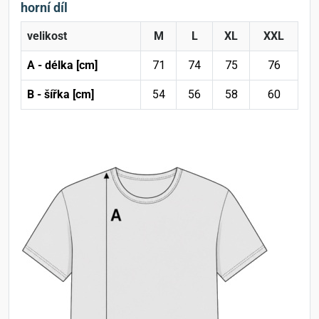
horní díl
velikost
M
L
XL
XXL
A - délka [cm]
71
74
75
76
B - šířka [cm]
54
56
58
60