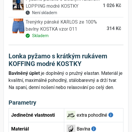
1 026 Kč
LOPPING modré KOSTKY
Není skladem
Trenýrky pánské KARLOS ze 100%
314 Kč
bavlny KOSTKA vzor 011
Skladem
Lonka pyžamo s krátkým rukávem
KOFFING modré KOSTKY
Bavlněný úplet
je doplněný o pružný elastan. Materiál je
kvalitní, maximálně pohodlný, stálobarevný a drží tvar.
Na spaní, denní nošení nebo relaxování po celý den.
Parametry
Jedinečné vlastnosti
extra pohodlné
Materiál
Bavlna