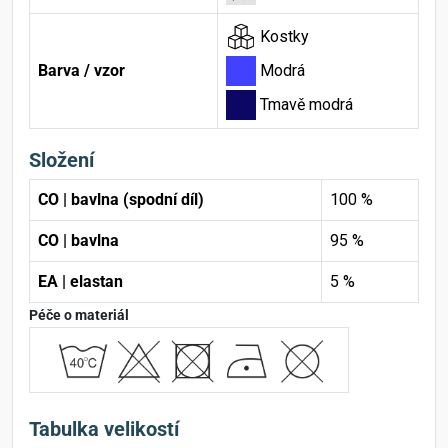
Kostky
Barva / vzor
Modrá
Tmavě modrá
Složení
CO | bavlna (spodní díl)
100 %
CO | bavlna
95 %
EA | elastan
5 %
Péče o materiál
Tabulka velikostí