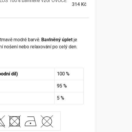
RLOS 100% bavlněné vzor OVOCE
314 Kč
v tmavě modré barvě.
Bavlněný úplet
je
nní nošení nebo relaxování po celý den.
odní díl)
100 %
95 %
5 %