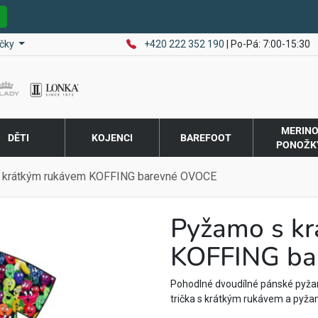
E
čky
+420 222 352 190
| Po-Pá: 7:00-15:30
MERIN
DĚTI
KOJENCI
BAREFOOT
PONOŽK
 krátkým rukávem KOFFING barevné OVOCE
Pyžamo s k
KOFFING ba
Pohodlné dvoudílné pánské pyža
trička s krátkým rukávem a pyž