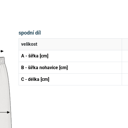
spodní díl
velikost
A - šířka [cm]
B - šířka nohavice [cm]
C - délka [cm]