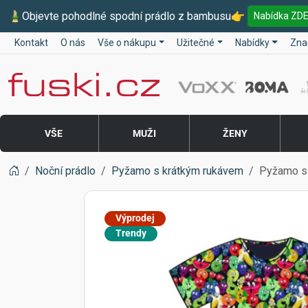
🎍
Objevte pohodlné spodní prádlo z bambusu
👉
Nabídka ZD
Kontakt
O nás
Vše o nákupu
Užitečné
Nabídky
Zna
Fuski BOMA
VŠE
MUŽI
ŽENY
Noční prádlo
Pyžamo s krátkým rukávem
Pyžamo s
Výprodej
Trendy