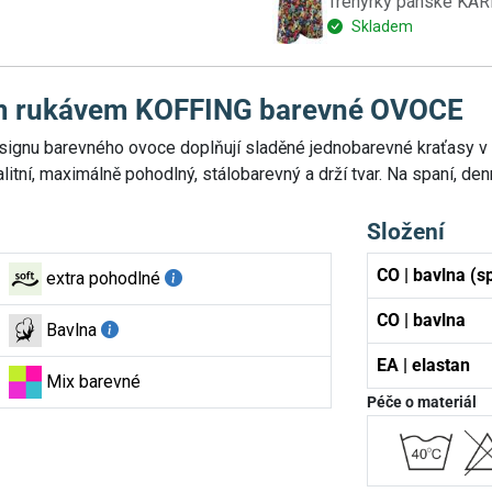
Trenýrky pánské KA
Skladem
ým rukávem KOFFING barevné OVOCE
designu barevného ovoce doplňují sladěné jednobarevné kraťasy 
alitní, maximálně pohodlný, stálobarevný a drží tvar. Na spaní, de
Složení
CO | bavlna (sp
extra pohodlné
CO | bavlna
Bavlna
EA | elastan
Mix barevné
Péče o materiál