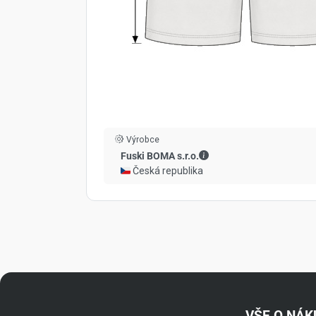
Výrobce
Fuski BOMA s.r.o. - Kont
Fuski BOMA s.r.o.
🇨🇿 Česká republika
VŠE O NÁ