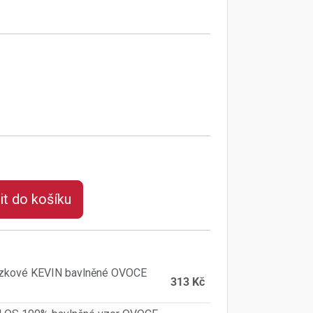
it do košíku
ázkové KEVIN bavlněné OVOCE
313 Kč