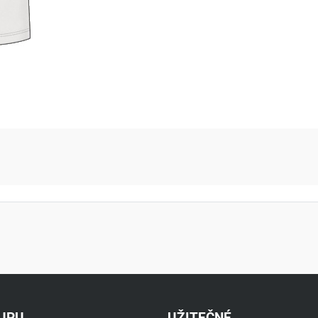
aktní údaje
KUPU
UŽITEČNÉ