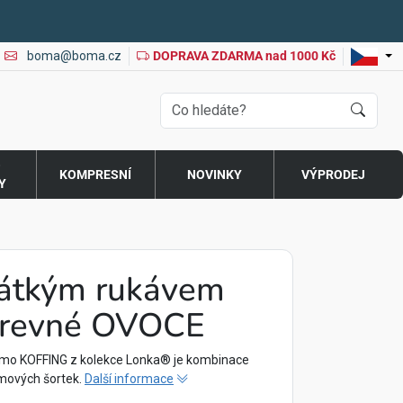
boma@boma.cz
DOPRAVA ZDARMA nad 1000 Kč
O
KOMPRESNÍ
NOVINKY
VÝPRODEJ
Y
rátkým rukávem
revné OVOCE
mo KOFFING z kolekce Lonka® je kombinace
amových šortek.
Další informace