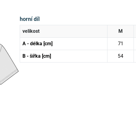
horní díl
velikost
M
A - délka [cm]
71
B - šířka [cm]
54