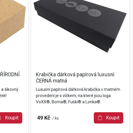
PŘÍRODNÍ
Krabička dárková papírová luxusní
ČERNÁ matná
 a šikovný
Luxusní papírová dárková krabička v matném
žek!
provedení je s víčkem, na které jsou loga
VoXX®, Boma®, Fuski® a Lonka®.
Koupit
49 Kč
Koupit
/ ks