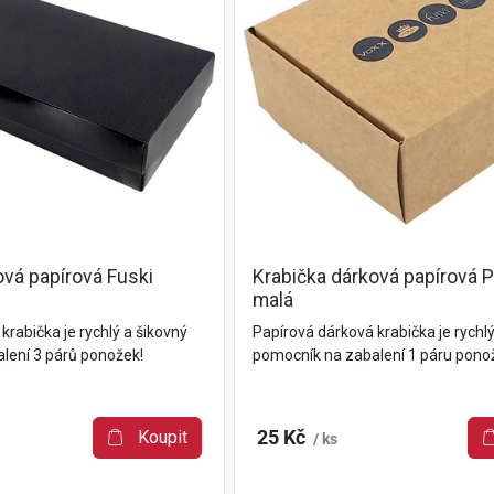
ová papírová Fuski
Krabička dárková papírová 
malá
krabička je rychlý a šikovný
Papírová dárková krabička je rychlý
lení 3 párů ponožek!
pomocník na zabalení 1 páru pono
Koupit
25 Kč
/ ks