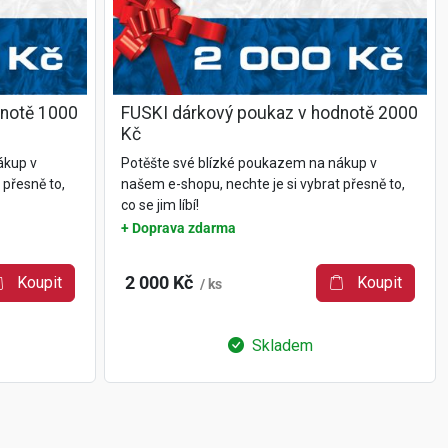
dnotě 1000
FUSKI dárkový poukaz v hodnotě 2000
Kč
ákup v
Potěšte své blízké poukazem na nákup v
 přesně to,
našem e-shopu, nechte je si vybrat přesně to,
co se jim líbí!
+ Doprava zdarma
Koupit
2 000 Kč
Koupit
/ ks
Skladem