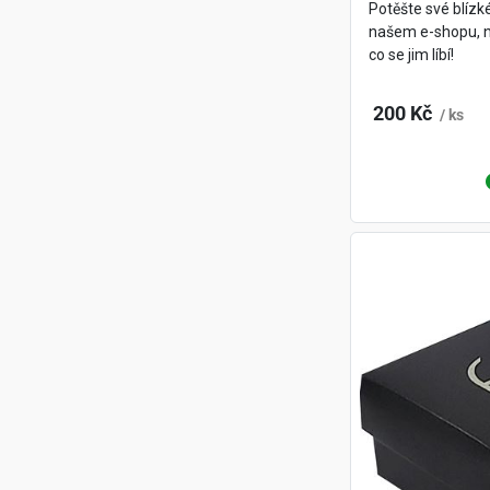
Potěšte své blíz
našem e-shopu, ne
co se jim líbí!
200 Kč
/ ks