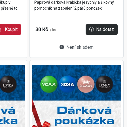
ákup v
Papírová dárková krabička je rychlý a šikovný
 přesně to,
pomocník na zabalení 2 párů ponožek!
Koupit
30 Kč
Na dotaz
/ ks
Není skladem