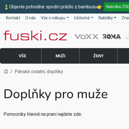
🎍
Objevte pohodlné spodní prádlo z bambusu
👉
Nabídka ZD
Kontakt
O nás
Vše o nákupu
Užitečné
Nabídky
Zna
Fuski BOMA
VŠE
MUŽI
ŽENY
Pánské ostatní, doplňky
Doplňky pro muže
Pomocníky hlavně na praní najdete zde.