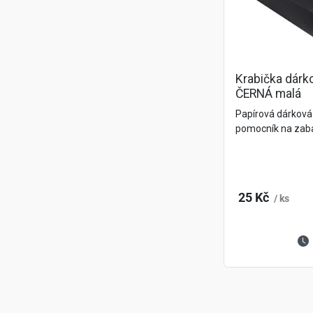
Krabička dárk
ČERNÁ malá
Papírová dárková 
pomocník na zaba
25 Kč
/ ks