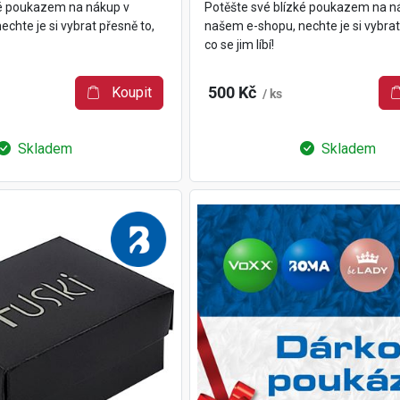
ké poukazem na nákup v
Potěšte své blízké poukazem na n
chte je si vybrat přesně to,
našem e-shopu, nechte je si vybrat
co se jim líbí!
Koupit
500 Kč
/ ks
Skladem
Skladem