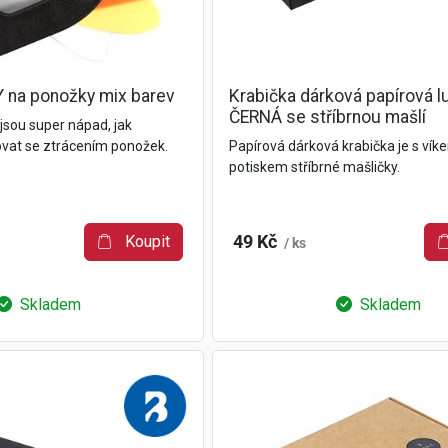
 na ponožky mix barev
Krabička dárková papírová l
ČERNÁ se stříbrnou mašlí
jsou super nápad, jak
ovat se ztrácením ponožek.
Papírová dárková krabička je s vík
potiskem stříbrné mašličky.
Koupit
49 Kč
/ ks
Skladem
Skladem