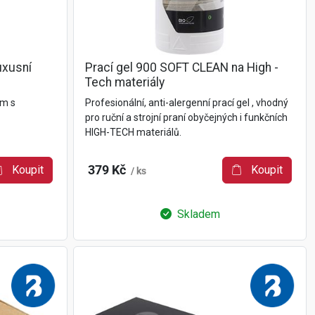
uxusní
Prací gel 900 SOFT CLEAN na High -
Tech materiály
em s
Profesionální, anti-alergenní prací gel , vhodný
pro ruční a strojní praní obyčejných i funkčních
HIGH-TECH materiálů.
Koupit
379 Kč
Koupit
/ ks
Skladem