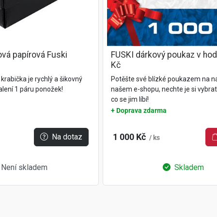
ová papírová Fuski
FUSKI dárkový poukaz v ho
Kč
krabička je rychlý a šikovný
Potěšte své blízké poukazem na n
lení 1 páru ponožek!
našem e-shopu, nechte je si vybrat
co se jim líbí!
+ Doprava zdarma
Na dotaz
1 000 Kč
/ ks
Není skladem
Skladem