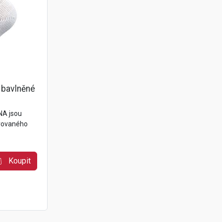
 bavlněné
NA jsou
brovaného
Koupit