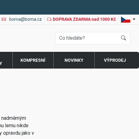
boma@boma.cz
DOPRAVA ZDARMA nad 1000 Kč
O
KOMPRESNÍ
NOVINKY
VÝPRODEJ
Y
, nadměrným
mu lemu nikde
y opravdu jako v