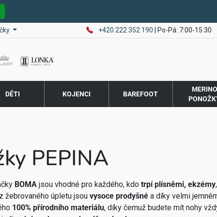
E
čky
+420 222 352 190
| Po-Pá: 7:00-15:30
MERIN
DĚTI
KOJENCI
BAREFOOT
PONOŽK
žky PEPINA
ačky
BOMA
jsou vhodné pro každého, kdo
trpí plísněmi, ekzémy
z žebrovaného úpletu jsou
vysoce prodyšné
a díky velmi jemné
tého
100% přírodního materiálu
, díky čemuž budete mít nohy vžd