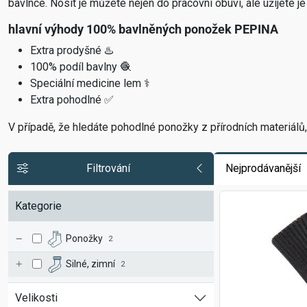
bavlnce. Nosit je můžete nejen do pracovní obuvi, ale užijete je 
hlavní výhody 100% bavlněných ponožek PEPINA
Extra prodyšné ♨️
100% podíl bavlny 🧶
Speciální medicine lem ⚕️
Extra pohodlné ✅
V případě, že hledáte pohodlné ponožky z přírodních materiál
Filtrování
Nejprodávanější
Kategorie
Ponožky
2
Silné, zimní
2
Velikosti