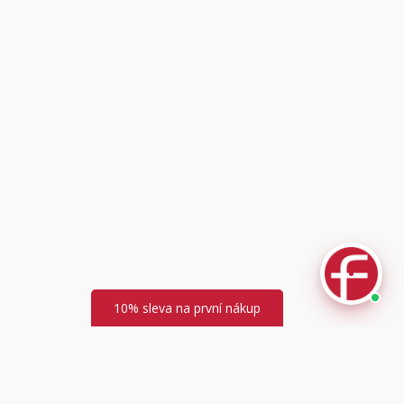
Fuski.cz Asistent
Online
10% sleva na první nákup