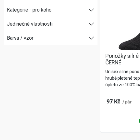
Kategorie - pro koho
Jedinečné vlastnosti
Barva / vzor
Ponožky silné
ČERNÉ
Unisex silné pon
hrubě pletené te
úpletu ze 100% ba
97 Kč
/ pár