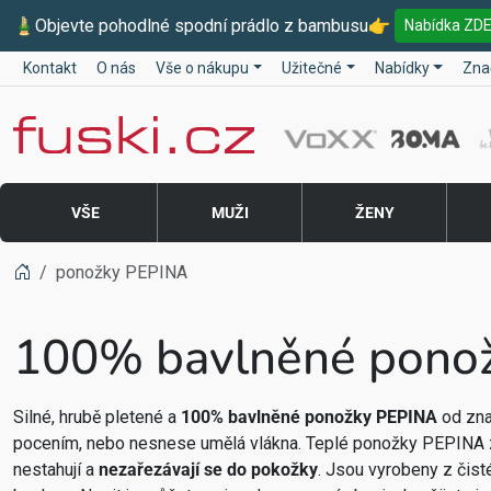
🎍
Objevte pohodlné spodní prádlo z bambusu
👉
Nabídka ZD
Kontakt
O nás
Vše o nákupu
Užitečné
Nabídky
Zna
Fuski BOMA
VŠE
MUŽI
ŽENY
ponožky PEPINA
100% bavlněné pono
Silné, hrubě pletené a
100% bavlněné ponožky PEPINA
od zn
pocením, nebo nesnese umělá vlákna. Teplé ponožky PEPINA 
nestahují a
nezařezávají se do pokožky
. Jsou vyrobeny z čis