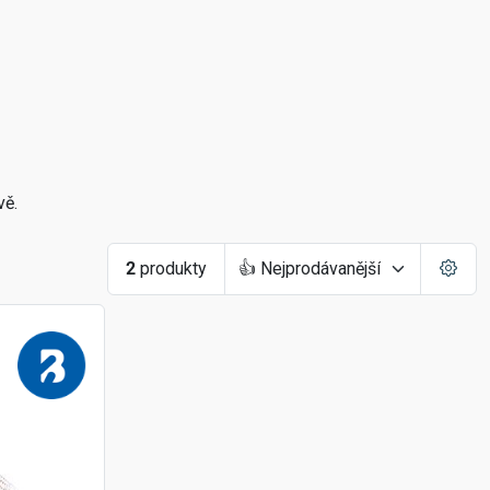
vě.
2
produkty