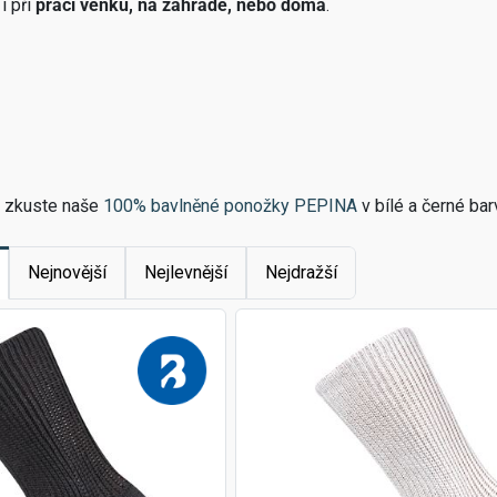
i při
práci venku, na zahradě, nebo doma
.
ů, zkuste naše
100% bavlněné ponožky PEPINA
v bílé a černé bar
Nejnovější
Nejlevnější
Nejdražší