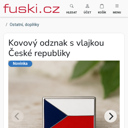
Fuski BOMA
HLEDAT
ÚČET
KOŠÍK
MENU
Ostatní, doplňky
Kovový odznak s vlajkou
České republiky
Novinka