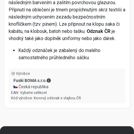
následným barvením a zalitím povrchovou glazurou.
Připnutí na oblečení je trnem propíchnutým skrz textilii a
následným uchycením zezadu bezpečnostním
knoflíčkem (tzv. pinem). Lze připnout na klopu saka či
kabátu, na klobouk, batoh nebo tašku.
Odznak ČR
je
vhodný také jako doplněk uniformy nebo jako dárek.
Každý odznáček je zabalený do malého
samostatného průhledného sáčku.
Výrobce
Fuski BOMA s.r.o. - Kontaktní údaje
Fuski BOMA s.r.o.
🇨🇿 Česká republika
EAN:
Vyberte velikost
Kód výrobce:
Kovový odznak s vlajkou ČR