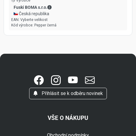
Výrobce
Fuski BOMA s.r.o. - Kontaktní údaje
Fuski BOMA s.r.o.
🇨🇿 Česká republika
EAN:
Vyberte velikost
Kód výrobce:
Pepper černá
Přihlásit se k odběru novinek
VŠE O NÁKUPU
Obchodní podmínky