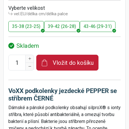
Vyberte velikost
vel.EU/délka cm/délka palce
35-38 (23-25)
39-42 (26-28)
43-46 (29-31)
Skladem
Vložit do košíku
VoXX podkolenky jezdecké PEPPER se
stříbrem ČERNÉ
Dámské a pánské podkolenky obsahují silproX® s ionty
stříbra, které působí antibakteriálně, a omezují tvorbu
bakterií a plísní. Bakterie jsou stříbrem přirozeně
zničeny a nedochází k tvorbě zápachu. To oceníte