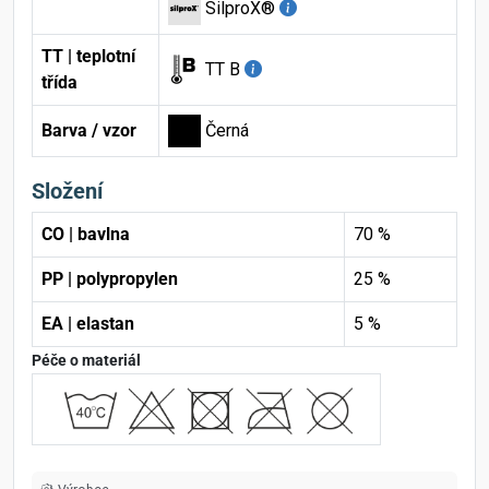
SilproX®
TT | teplotní
TT B
třída
Barva / vzor
Černá
Složení
CO | bavlna
70 %
PP | polypropylen
25 %
EA | elastan
5 %
Péče o materiál