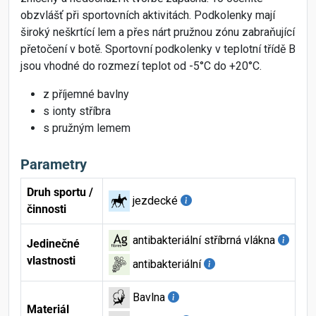
obzvlášť při sportovních aktivitách. Podkolenky mají
široký neškrtící lem a přes nárt pružnou zónu zabraňující
přetočení v botě. Sportovní podkolenky v teplotní třídě B
jsou vhodné do rozmezí teplot od -5°C do +20°C.
z příjemné bavlny
s ionty stříbra
s pružným lemem
Parametry
Druh sportu /
jezdecké
činnosti
antibakteriální stříbrná vlákna
Jedinečné
vlastnosti
antibakteriální
Bavlna
Materiál