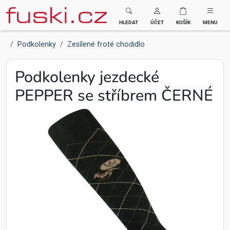
Fuski BOMA
HLEDAT
ÚČET
KOŠÍK
MENU
Podkolenky
Zesílené froté chodidlo
Podkolenky jezdecké
PEPPER se stříbrem ČERNÉ