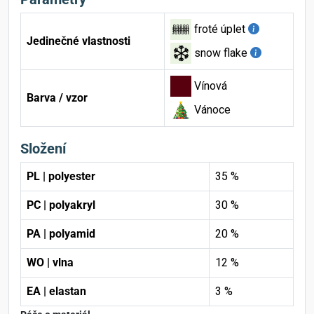
froté úplet
Jedinečné vlastnosti
snow flake
Vínová
Barva / vzor
Vánoce
Složení
PL | polyester
35 %
PC | polyakryl
30 %
PA | polyamid
20 %
WO | vlna
12 %
EA | elastan
3 %