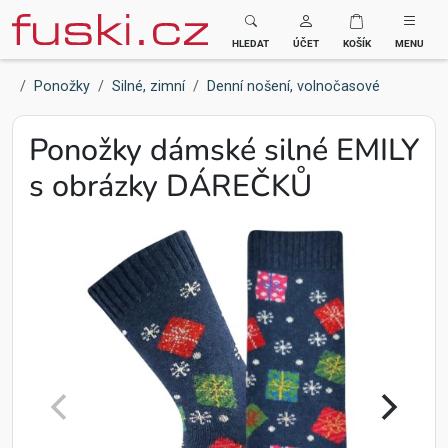
Fuski BOMA
HLEDAT
ÚČET
KOŠÍK
MENU
Ponožky
Silné, zimní
Denní nošení, volnočasové
Ponožky dámské silné EMILY
s obrázky DÁREČKŮ