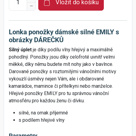
Vložit do košíku
Lonka ponožky dámské silné EMILY s
obrázky DÁREČKŮ
Silný úplet
je díky podílu vlny hřejivý a maximálně
pohodlný. Ponožky jsou díky celofroté uvnitř velmi
měkké, díky němu budete mít nohy jako v bavlnce.
Darované ponožky s roztomilými vánočními motivy
vykouzlí úsměvy nejen Vám, ale i obdarované
kamarádce, mamince či přítelkyni nebo manželce.
Hřejivé ponožky EMILY pro tu správnou vánoční
atmosféru pro každou ženu či dívku.
silné, na omak příjemné
s podílem hřejivé vlny
Parametry