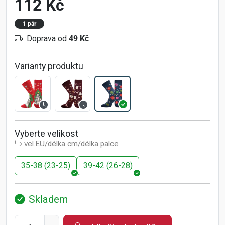
112 Kč
1 pár
Doprava od
49 Kč
Varianty produktu
Vyberte velikost
vel.EU/délka cm/délka palce
35-38 (23-25)
39-42 (26-28)
Skladem