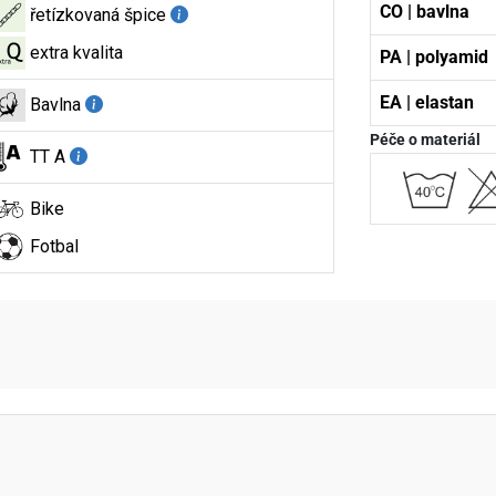
CO | bavlna
řetízkovaná špice
extra kvalita
PA | polyamid
EA | elastan
Bavlna
Péče o materiál
TT A
Bike
Fotbal
aktní údaje