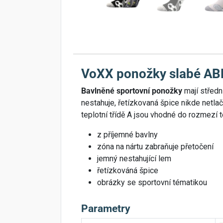
VoXX ponožky slabé ABR
Bavlněné sportovní ponožky
mají středn
nestahuje, řetízkovaná špice nikde netla
teplotní třídě A jsou vhodné do rozmezí 
z příjemné bavlny
zóna na nártu zabraňuje přetočení
jemný nestahující lem
řetízkováná špice
obrázky se sportovní tématikou
Parametry