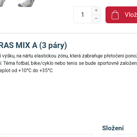
Vlož
AS MIX A (3 páry)
í výšku, na nártu elastickou zónu, která zabraňuje přetočení pono
čí. Téma fotbal, bike/cyklo nebo tenis se bude sportovně založen
teplot od +10°C do +35°C.
Složení