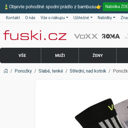
🎍
Objevte pohodlné spodní prádlo z bambusu
👉
Nabídka ZD
Kontakt
O nás
Vše o nákupu
Užitečné
Nabídky
Zna
Fuski BOMA
VŠE
MUŽI
ŽENY
Ponožky
Slabé, tenké
Střední, nad kotník
Ponožk