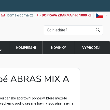
boma@boma.cz
DOPRAVA ZDARMA nad 1000 Kč
O
KOMPRESNÍ
NOVINKY
VÝPRODEJ
Y
abé ABRAS MIX A
u pánské sportovní ponožky, které můžete
 vysokému podílu česané bavlny jsou příjemné na