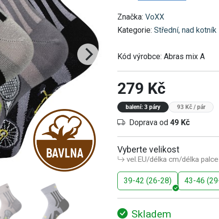
Značka:
VoXX
Kategorie:
Střední, nad kotník
Kód výrobce:
Abras mix A
279 Kč
balení: 3 páry
93 Kč
/ pár
Doprava od
49 Kč
Vyberte velikost
vel.EU/délka cm/délka palce
39-42 (26-28)
43-46 (29
Skladem