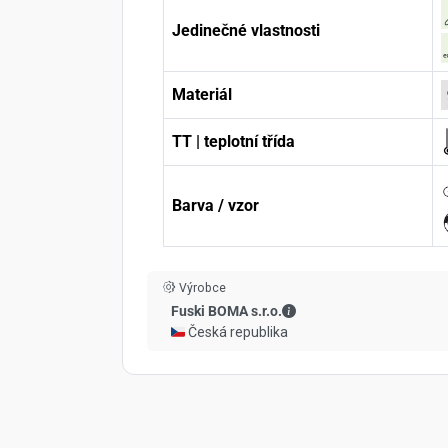
Jedinečné vlastnosti
Materiál
TT | teplotní třída
Barva / vzor
Výrobce
Fuski BOMA s.r.o. - Kont
Fuski BOMA s.r.o.
🇨🇿 Česká republika