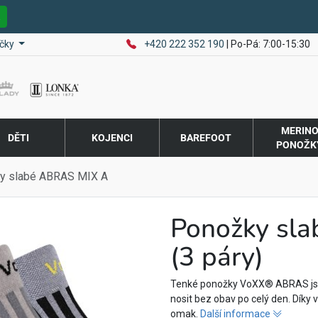
E
čky
+420 222 352 190
| Po-Pá: 7:00-15:30
MERIN
DĚTI
KOJENCI
BAREFOOT
PONOŽK
y slabé ABRAS MIX A
Ponožky sl
(3 páry)
Tenké ponožky VoXX® ABRAS jso
nosit bez obav po celý den. Díky
omak.
Další informace