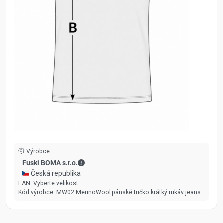
Výrobce
Fuski BOMA s.r.o. - Kontaktní údaje
Fuski BOMA s.r.o.
🇨🇿 Česká republika
EAN:
Vyberte velikost
Kód výrobce:
MW02 MerinoWool pánské tričko krátký rukáv jeans