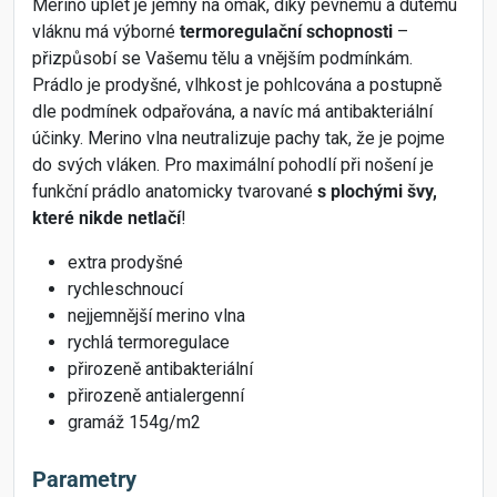
Merino úplet je jemný na omak, díky pevnému a dutému
vláknu má výborné
termoregulační schopnosti
–
přizpůsobí se Vašemu tělu a vnějším podmínkám.
Prádlo je prodyšné, vlhkost je pohlcována a postupně
dle podmínek odpařována, a navíc má antibakteriální
účinky. Merino vlna neutralizuje pachy tak, že je pojme
do svých vláken. Pro maximální pohodlí při nošení je
funkční prádlo anatomicky tvarované
s plochými švy,
které nikde netlačí
!
extra prodyšné
rychleschnoucí
nejjemnější merino vlna
rychlá termoregulace
přirozeně antibakteriální
přirozeně antialergenní
gramáž 154g/m2
Parametry