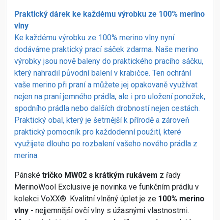
Praktický dárek ke každému výrobku ze 100% merino
vlny
Ke každému výrobku ze 100% merino vlny nyní
dodáváme praktický prací sáček zdarma. Naše merino
výrobky jsou nově baleny do praktického pracího sáčku,
který nahradil původní balení v krabičce. Ten ochrání
vaše merino při praní a můžete jej opakovaně využívat
nejen na praní jemného prádla, ale i pro uložení ponožek,
spodního prádla nebo dalších drobností nejen cestách.
Praktický obal, který je šetrnější k přírodě a zároveň
praktický pomocník pro každodenní použití, které
využijete dlouho po rozbalení vašeho nového prádla z
merina.
Pánské
tričko MW02 s krátkým rukávem
z řady
MerinoWool Exclusive je novinka ve funkčním prádlu v
kolekci VoXX®. Kvalitní vlněný úplet je ze
100% merino
vlny
- nejjemnější ovčí vlny s úžasnými vlastnostmi.