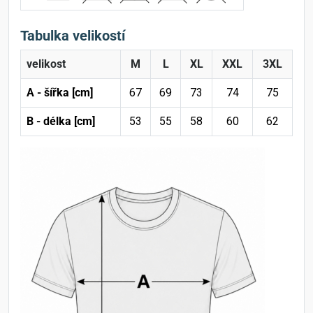
Tabulka velikostí
velikost
M
L
XL
XXL
3XL
A - šířka [cm]
67
69
73
74
75
B - délka [cm]
53
55
58
60
62