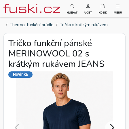
Fuski BOMA
HLEDAT
ÚČET
KOŠÍK
MENU
Thermo, funkční prádlo
Trička s krátkým rukávem
Tričko funkční pánské
MERINOWOOL 02 s
krátkým rukávem JEANS
Novinka