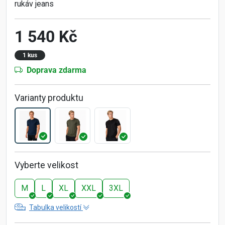
rukáv jeans
1 540 Kč
1 kus
Doprava zdarma
Varianty produktu
Vyberte velikost
M
L
XL
XXL
3XL
Tabulka velikostí