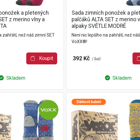
ponožek a pletených
Sada zimních ponožek a ple
SET z merino vlny a
palčáků ALTA SET z merino v
NTA
alpaky SVĚTLE MODRÉ
na zahřátí, než náš zimní SET
Není nic lepšího na zahřátí, než ná
VoXX®!
Koupit
392 Kč
/ bal
Skladem
Skladem
Dárkové balení