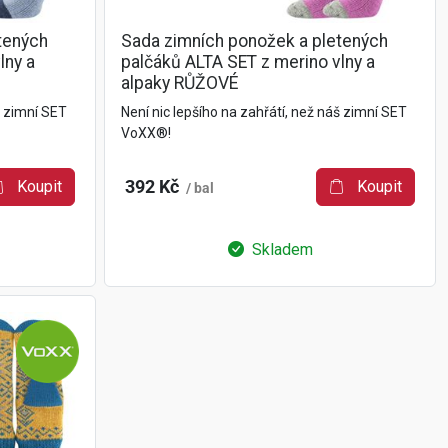
tených
Sada zimních ponožek a pletených
lny a
palčáků ALTA SET z merino vlny a
alpaky RŮŽOVÉ
š zimní SET
Není nic lepšího na zahřátí, než náš zimní SET
VoXX®!
Koupit
392 Kč
Koupit
/ bal
Skladem