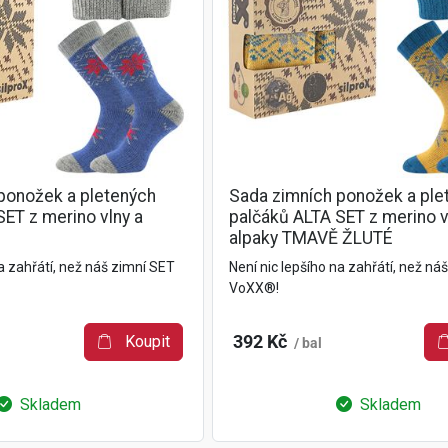
ponožek a pletených
Sada zimních ponožek a ple
SET z merino vlny a
palčáků ALTA SET z merino v
alpaky TMAVĚ ŽLUTÉ
na zahřátí, než náš zimní SET
Není nic lepšího na zahřátí, než ná
VoXX®!
Koupit
392 Kč
/ bal
Skladem
Skladem