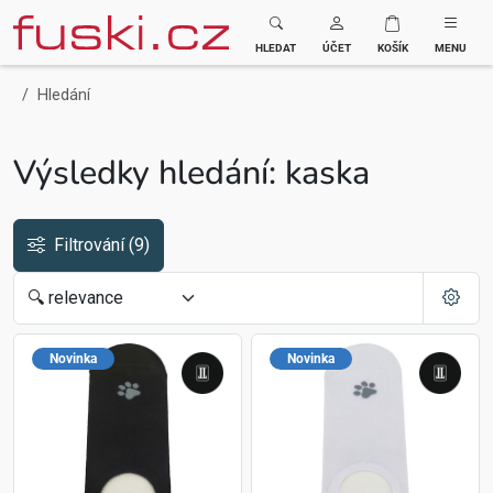
Fuski BOMA
HLEDAT
ÚČET
KOŠÍK
MENU
Hledání
Výsledky hledání: kaska
Filtrování
(9)
Novinka
Novinka