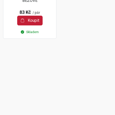
BÉŽOVÉ
83 Kč
/ pár
Koupit
Skladem