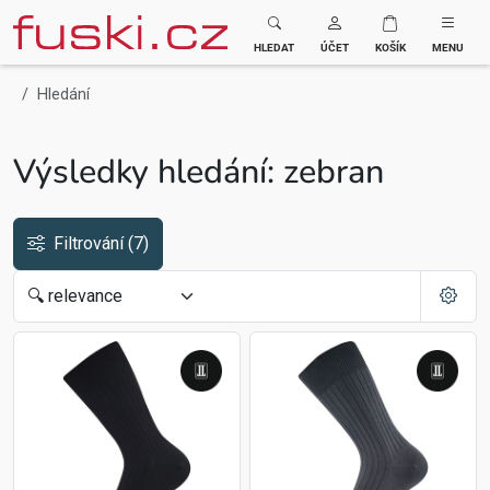
Fuski BOMA
HLEDAT
ÚČET
KOŠÍK
MENU
Hledání
Výsledky hledání: zebran
Filtrování
(7)