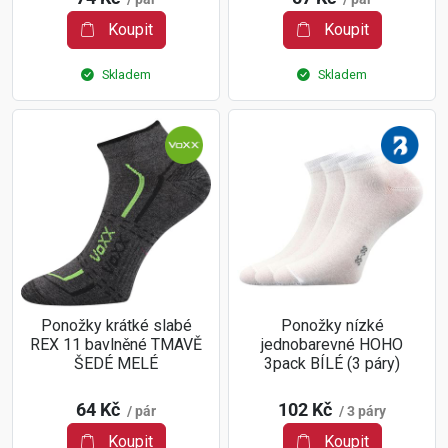
Koupit
Koupit
Skladem
Skladem
Ponožky krátké slabé
Ponožky nízké
REX 11 bavlněné TMAVĚ
jednobarevné HOHO
ŠEDÉ MELÉ
3pack BÍLÉ (3 páry)
64 Kč
102 Kč
/ pár
/ 3 páry
Koupit
Koupit