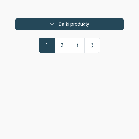
Další produkty
1
2
⟩
⟫