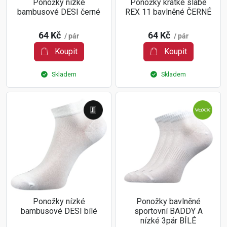
Ponožky nízké
Ponožky krátké slabé
bambusové DESI černé
REX 11 bavlněné ČERNÉ
64 Kč
64 Kč
/ pár
/ pár
Koupit
Koupit
Skladem
Skladem
Ponožky nízké
Ponožky bavlněné
bambusové DESI bílé
sportovní BADDY A
nízké 3pár BÍLÉ