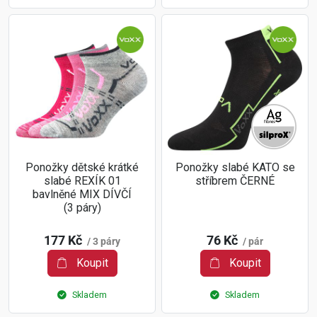
Ponožky dětské krátké
Ponožky slabé KATO se
slabé REXÍK 01
stříbrem ČERNÉ
bavlněné MIX DÍVČÍ
(3 páry)
177 Kč
76 Kč
/ 3 páry
/ pár
Koupit
Koupit
Skladem
Skladem