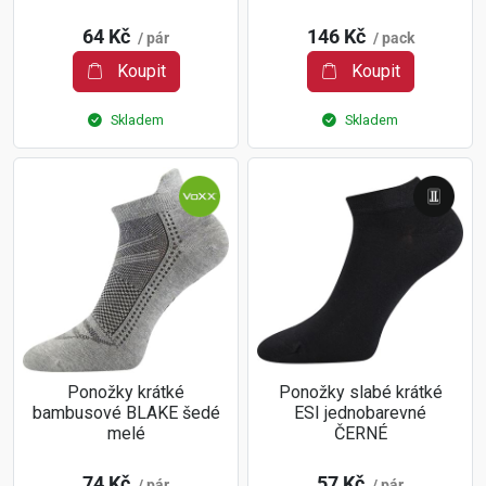
64 Kč
146 Kč
/ pár
/ pack
Koupit
Koupit
Skladem
Skladem
Ponožky krátké
Ponožky slabé krátké
bambusové BLAKE šedé
ESI jednobarevné
melé
ČERNÉ
74 Kč
57 Kč
/ pár
/ pár