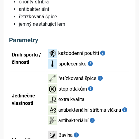
s ionty stříbra
antibakteriální
řetízkovaná špice
jemný nestahující lem
Parametry
každodenní použití
Druh sportu /
činnosti
společenské
řetízkovaná špice
stop otlakům
Jedinečné
extra kvalita
vlastnosti
antibakteriální stříbrná vlákna
antibakteriální
Bavlna