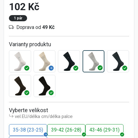
102 Kč
1 pár
Doprava od
49 Kč
Varianty produktu
Vyberte velikost
vel.EU/délka cm/délka palce
35-38 (23-25)
39-42 (26-28)
43-46 (29-31)