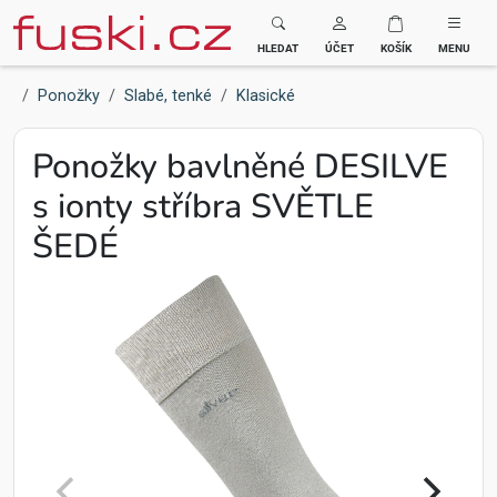
Fuski BOMA
HLEDAT
ÚČET
KOŠÍK
MENU
Ponožky
Slabé, tenké
Klasické
Ponožky bavlněné DESILVE
s ionty stříbra SVĚTLE
ŠEDÉ