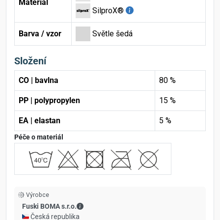
Materiál
SilproX®
Barva / vzor
Světle šedá
Složení
CO | bavlna
80 %
PP | polypropylen
15 %
EA | elastan
5 %
Péče o materiál
Výrobce
Fuski BOMA s.r.o. - Kontaktní údaje
Fuski BOMA s.r.o.
🇨🇿 Česká republika