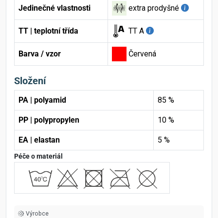
Jedinečné vlastnosti
extra prodyšné
TT | teplotní třída
TT A
Barva / vzor
Červená
Složení
PA | polyamid
85 %
PP | polypropylen
10 %
EA | elastan
5 %
Péče o materiál
Výrobce