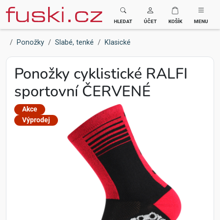
Fuski BOMA
HLEDAT
ÚČET
KOŠÍK
MENU
Ponožky
Slabé, tenké
Klasické
Ponožky cyklistické RALFI
sportovní ČERVENÉ
Akce
Výprodej