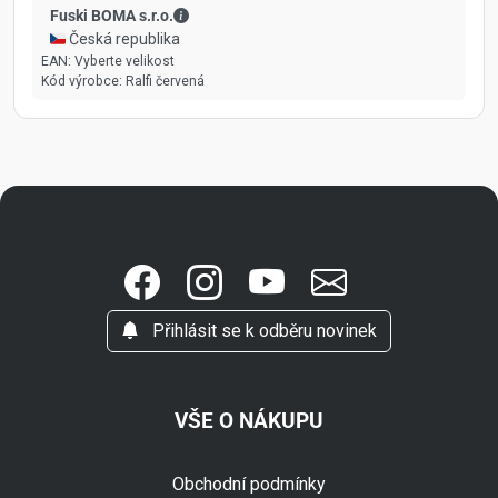
Fuski BOMA s.r.o. - Kontaktní údaje
Fuski BOMA s.r.o.
🇨🇿 Česká republika
EAN:
Vyberte velikost
Kód výrobce:
Ralfi červená
Přihlásit se k odběru novinek
VŠE O NÁKUPU
Obchodní podmínky