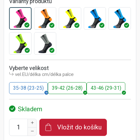
Varianty produktu
Vyberte velikost
vel.EU/délka cm/délka palce
35-38 (23-25)
39-42 (26-28)
43-46 (29-31)
Skladem
Vložit do košíku