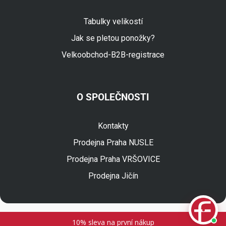
Tabulky velikostí
Jak se pletou ponožky?
Velkoobchod-B2B-registrace
O SPOLEČNOSTI
Fuski.cz Asistent
Online
Kontakty
Prodejna Praha NUSLE
Prodejna Praha VRŠOVICE
Prodejna Jičín
© 2026 Fuski BOMA s.r.o.
10% sleva na první nákup