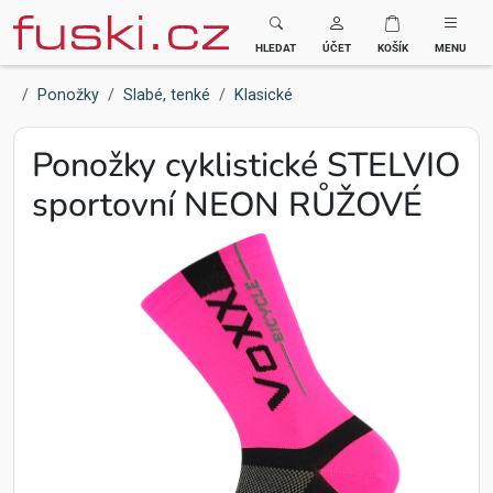
Fuski BOMA
HLEDAT
ÚČET
KOŠÍK
MENU
Ponožky
Slabé, tenké
Klasické
Ponožky cyklistické STELVIO
sportovní NEON RŮŽOVÉ