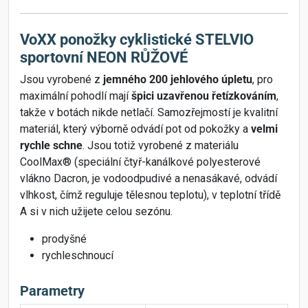
VoXX ponožky cyklistické STELVIO
sportovní NEON RŮŽOVÉ
Jsou vyrobené z
jemného 200 jehlového úpletu
, pro
maximální pohodlí mají
špici uzavřenou řetízkováním
,
takže v botách nikde netlačí. Samozřejmostí je kvalitní
materiál, který výborně odvádí pot od pokožky a
velmi
rychle schne
. Jsou totiž vyrobené z materiálu
CoolMax® (speciální čtyř-kanálkové polyesterové
vlákno Dacron, je vodoodpudivé a nenasákavé, odvádí
vlhkost, čímž reguluje tělesnou teplotu), v teplotní třídě
A si v nich užijete celou sezónu.
prodyšné
rychleschnoucí
Parametry