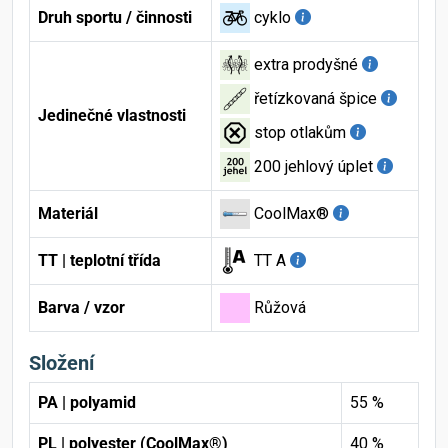
Druh sportu / činnosti
cyklo
extra prodyšné
řetízkovaná špice
Jedinečné vlastnosti
stop otlakům
200 jehlový úplet
Materiál
CoolMax®
TT | teplotní třída
TT A
Barva / vzor
Růžová
Složení
PA | polyamid
55 %
PL | polyester (CoolMax®)
40 %