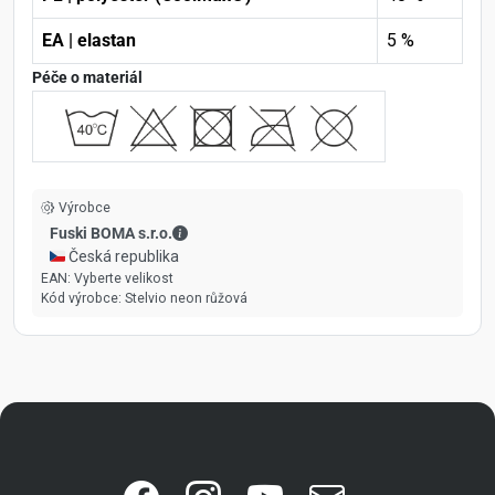
EA | elastan
5 %
Péče o materiál
Výrobce
Fuski BOMA s.r.o. - Kontaktní údaje
Fuski BOMA s.r.o.
🇨🇿 Česká republika
EAN:
Vyberte velikost
Kód výrobce:
Stelvio neon růžová