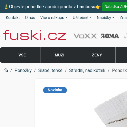
🎍
Objevte pohodlné spodní prádlo z bambusu
👉
Nabídka ZD
Kontakt
O nás
Vše o nákupu
Užitečné
Nabídky
Zna
Fuski BOMA
VŠE
MUŽI
ŽENY
Ponožky
Slabé, tenké
Střední, nad kotník
Ponožk
Novinka