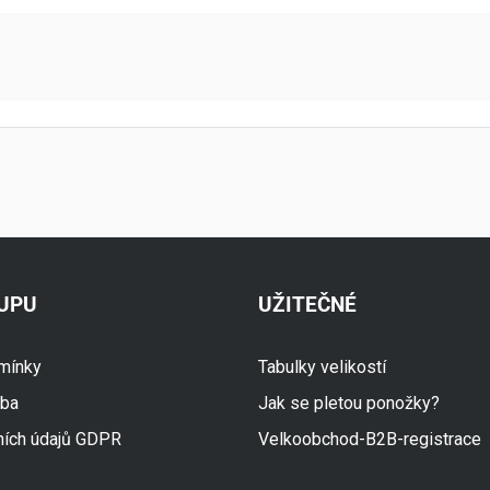
aktní údaje
KUPU
UŽITEČNÉ
mínky
Tabulky velikostí
tba
Jak se pletou ponožky?
ních údajů GDPR
Velkoobchod-B2B-registrace