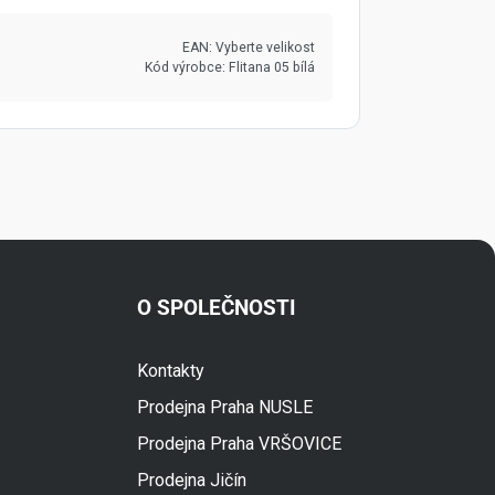
EAN:
Vyberte velikost
Kód výrobce:
Flitana 05 bílá
O SPOLEČNOSTI
Fuski.cz Asistent
Kontakty
Online
Prodejna Praha NUSLE
Prodejna Praha VRŠOVICE
Prodejna Jičín