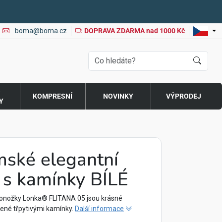
boma@boma.cz
DOPRAVA ZDARMA nad 1000 Kč
O
KOMPRESNÍ
NOVINKY
VÝPRODEJ
Y
ské elegantní
s kamínky BÍLÉ
onožky Lonka® FLITANA 05 jsou krásné
ené třpytivými kamínky.
Další informace