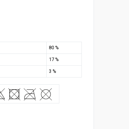
80 %
17 %
3 %