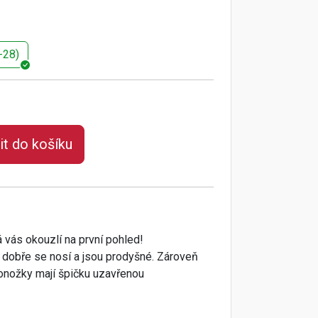
-28)
it do košíku
rá vás okouzlí na první pohled!
 dobře se nosí a jsou prodyšné. Zároveň
 ponožky mají špičku uzavřenou