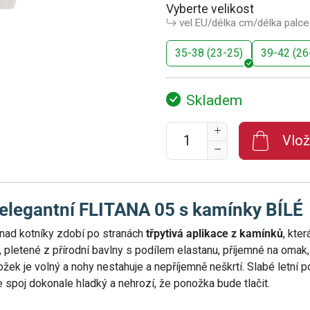
Vyberte velikost
vel.EU/délka cm/délka palce
35-38 (23-25)
39-42 (26
Skladem
Vlož
legantní FLITANA 05 s kamínky BÍLÉ
nad kotníky zdobí po stranách
třpytivá aplikace z kamínků
, kte
pletené z přírodní bavlny s podílem elastanu, příjemné na omak,
ožek je volný a nohy nestahuje a nepříjemně neškrtí. Slabé letní
e spoj dokonale hladký a nehrozí, že ponožka bude tlačit.