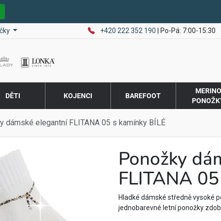
E
čky
+420 222 352 190
| Po-Pá: 7:00-15:30
MERIN
DĚTI
KOJENCI
BAREFOOT
PONOŽK
y dámské elegantní FLITANA 05 s kamínky BÍLÉ
Ponožky dám
FLITANA 05 
Hladké dámské středně vysoké p
jednobarevné letní ponožky zdob