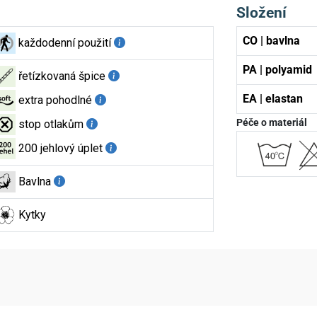
Složení
CO | bavlna
každodenní použití
PA | polyamid
řetízkovaná špice
EA | elastan
extra pohodlné
Péče o materiál
stop otlakům
200 jehlový úplet
Bavlna
Kytky
aktní údaje