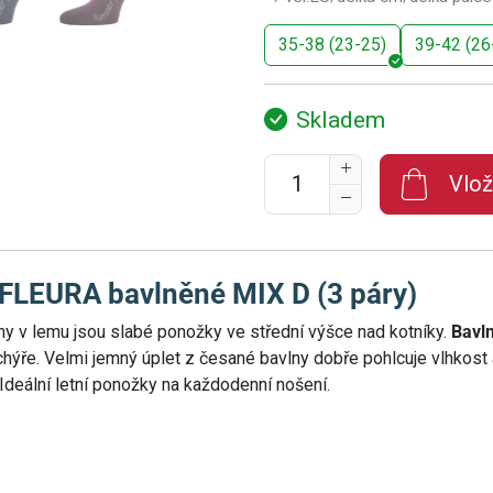
35-38 (23-25)
39-42 (26
Skladem
Vlož
FLEURA bavlněné MIX D (3 páry)
y v lemu jsou slabé ponožky ve střední výšce nad kotníky.
Bavl
 puchýře. Velmi jemný úplet z česané bavlny dobře pohlcuje vlhkost
 Ideální letní ponožky na každodenní nošení.