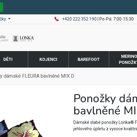
E
čky
+420 222 352 190
| Po-Pá: 7:00-15:30
MERIN
DĚTI
KOJENCI
BAREFOOT
PONOŽK
y dámské FLEURA bavlněné MIX D
Ponožky dá
bavlněné MI
Dámské slabé ponožky Lonka® F
jehlového úpletu z vysoce kvalitn