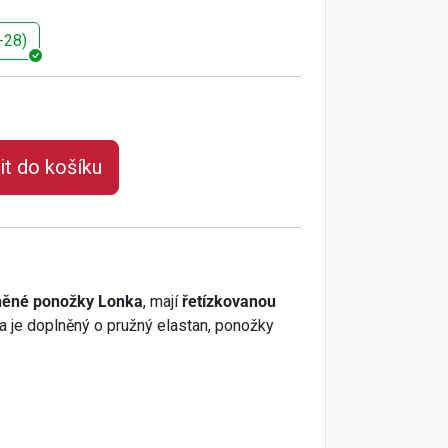
-28)
it do košíku
něné ponožky Lonka
, mají
řetízkovanou
 a je doplněný o pružný elastan, ponožky