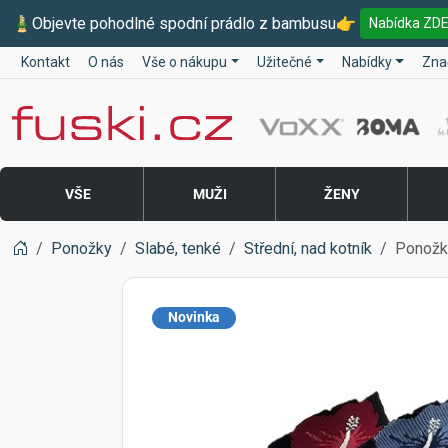
🎍
Objevte pohodlné spodní prádlo z bambusu
👉
Nabídka ZD
Kontakt
O nás
Vše o nákupu
Užitečné
Nabídky
Zna
Fuski BOMA
VŠE
MUŽI
ŽENY
Ponožky
Slabé, tenké
Střední, nad kotník
Ponožk
Novinka