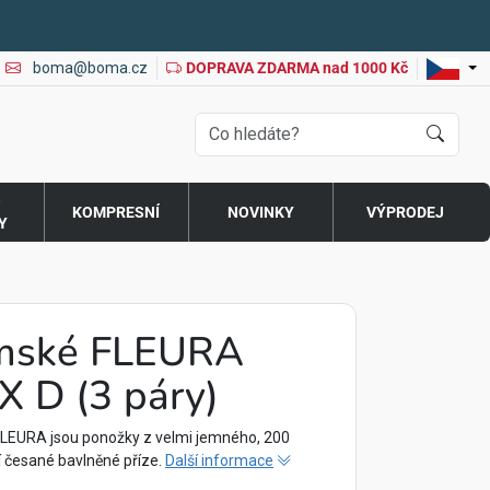
boma@boma.cz
DOPRAVA ZDARMA nad 1000 Kč
O
KOMPRESNÍ
NOVINKY
VÝPRODEJ
Y
mské FLEURA
X D (3 páry)
LEURA jsou ponožky z velmi jemného, 200
í česané bavlněné příze.
Další informace