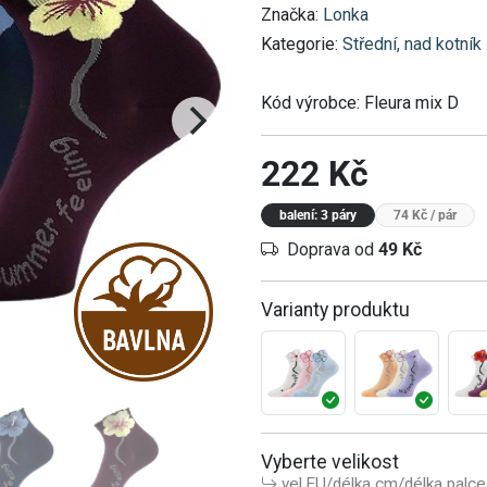
Značka:
Lonka
Kategorie:
Střední, nad kotník
Kód výrobce:
Fleura mix D
222 Kč
balení: 3 páry
74 Kč
/ pár
Doprava od
49 Kč
Varianty produktu
Vyberte velikost
vel.EU/délka cm/délka palce