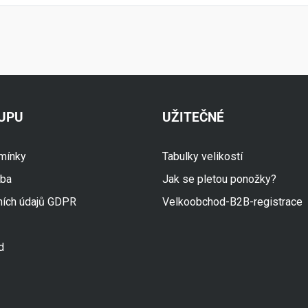
KUPU
UŽITEČNÉ
mínky
Tabulky velikostí
tba
Jak se pletou ponožky?
ních údajů GDPR
Velkoobchod-B2B-registrace
d