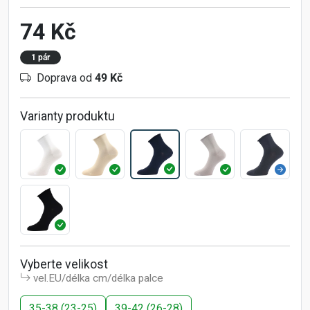
74 Kč
1 pár
Doprava od
49 Kč
Varianty produktu
Vyberte velikost
vel.EU/délka cm/délka palce
35-38 (23-25)
39-42 (26-28)