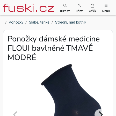
Fuski BOMA
HLEDAT
ÚČET
KOŠÍK
MENU
Ponožky
Slabé, tenké
Střední, nad kotník
Ponožky dámské medicine
FLOUI bavlněné TMAVĚ
MODRÉ