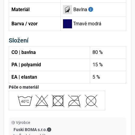
Materiál
Bavlna
Barva / vzor
Tmavě modrá
Složení
CO | bavlna
80 %
PA | polyamid
15 %
EA | elastan
5 %
Péče o materiál
Výrobce
Fuski BOMA s.r.o. - Kontaktní údaje
Fuski BOMA s.r.o.