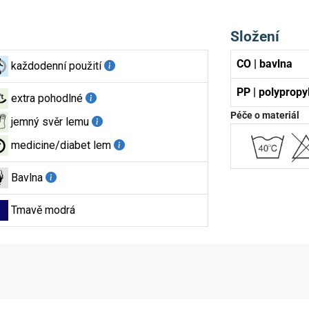
Složení
CO | bavlna
každodenní použití
PP | polypropy
extra pohodlné
Péče o materiál
jemný svěr lemu
medicine/diabet lem
Bavlna
Tmavě modrá
aktní údaje