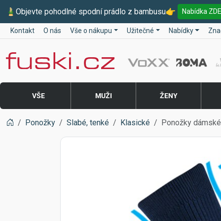
🎍
Objevte pohodlné spodní prádlo z bambusu
👉
Nabídka ZD
Kontakt
O nás
Vše o nákupu
Užitečné
Nabídky
Zna
Fuski BOMA
VŠE
MUŽI
ŽENY
Ponožky
Slabé, tenké
Klasické
Ponožky dámské