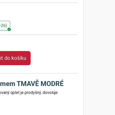
-26)
it do košíku
 lemem TMAVĚ MODRÉ
vaný úplet je prodyšný, dovoluje