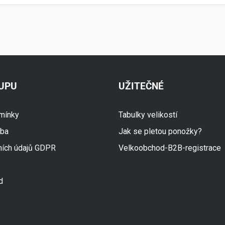
KUPU
UŽITEČNÉ
mínky
Tabulky velikostí
tba
Jak se pletou ponožky?
ních údajů GDPR
Velkoobchod-B2B-registrace
d