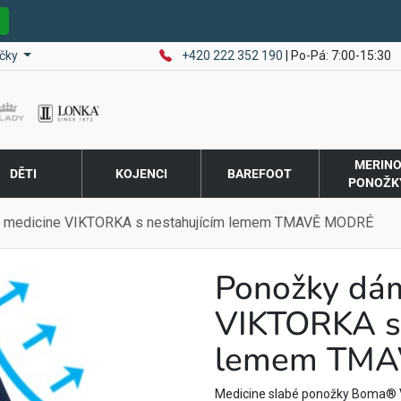
E
čky
+420 222 352 190
| Po-Pá: 7:00-15:30
MERIN
DĚTI
KOJENCI
BAREFOOT
PONOŽK
 medicine VIKTORKA s nestahujícím lemem TMAVĚ MODRÉ
Ponožky dá
VIKTORKA s 
lemem TM
Medicine slabé ponožky Boma® VI