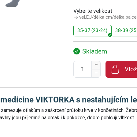
Vyberte velikost
vel.EU/délka cm/délka palce
35-37 (23-24)
38-39 (25
Skladem
Vlož
medicine VIKTORKA s nestahujícím
, zamezuje otlakům a zaškrcení průtoku krve v končetinách. Žebro
lny jsou příjemné na omak i k pokožce, dobře pohlcují vlhkost.