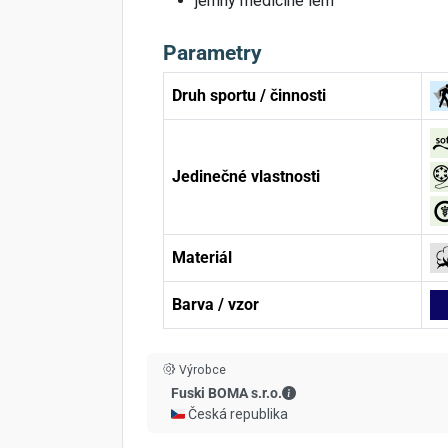
jemný medicine lem
Parametry
Druh sportu / činnosti
Jedinečné vlastnosti
Materiál
Barva / vzor
Výrobce
Fuski BOMA s.r.o. - Kont
Fuski BOMA s.r.o.
🇨🇿 Česká republika