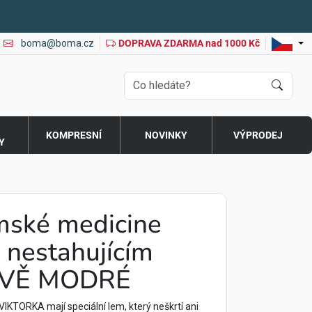
boma@boma.cz
DOPRAVA ZDARMA nad 1000 Kč
O
KOMPRESNÍ
NOVINKY
VÝPRODEJ
Y
mské medicine
nestahujícím
AVĚ MODRÉ
KTORKA mají speciální lem, který neškrtí ani