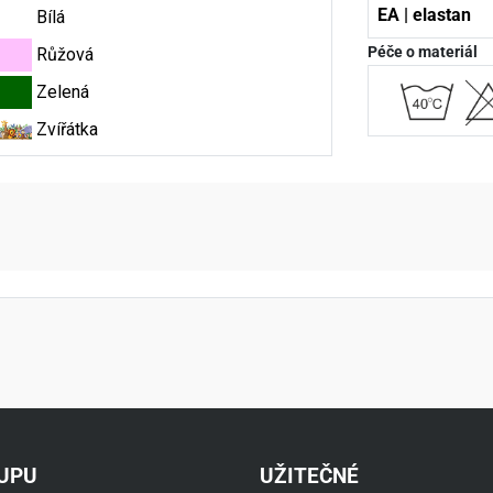
EA | elastan
Bílá
Péče o materiál
Růžová
Zelená
Zvířátka
aktní údaje
KUPU
UŽITEČNÉ