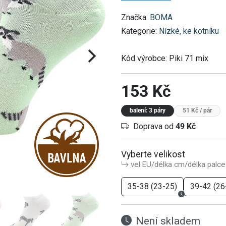
Značka:
BOMA
Kategorie:
Nízké, ke kotníku
Kód výrobce:
Piki 71 mix
153 Kč
balení: 3 páry
51 Kč
/ pár
Doprava od
49 Kč
Vyberte velikost
vel.EU/délka cm/délka palce
35-38 (23-25)
39-42 (26
Není skladem