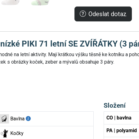
Odeslat dotaz
zké PIKI 71 letní SE ZVÍŘÁTKY (3 pá
odné na letní aktivity. Mají krátkou výšku těsně ke kotníku a poh
ek s obrázky koček, zeber a mývalů obsahuje 3 páry.
Složení
CO | bavlna
Bavlna
PA | polyamid
Kočky