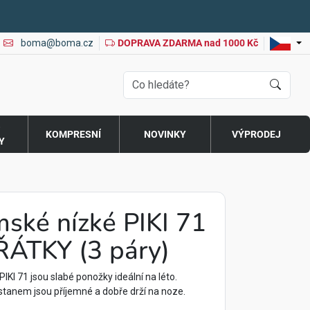
boma@boma.cz
DOPRAVA ZDARMA nad 1000 Kč
O
KOMPRESNÍ
NOVINKY
VÝPRODEJ
Y
ské nízké PIKI 71
ÍŘÁTKY (3 páry)
I 71 jsou slabé ponožky ideální na léto.
tanem jsou příjemné a dobře drží na noze.