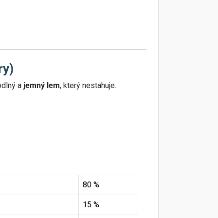
ry)
odlný a
jemný lem
, který nestahuje.
80 %
15 %