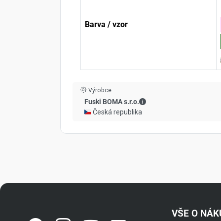
Barva / vzor
Výrobce
Fuski BOMA s.r.o. - Kont
Fuski BOMA s.r.o.
🇨🇿 Česká republika
VŠE O NÁ