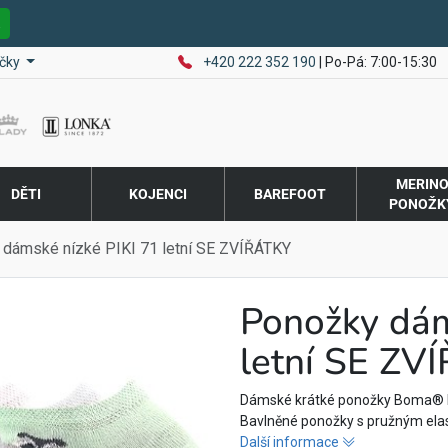
E
čky
+420 222 352 190
| Po-Pá: 7:00-15:30
MERIN
DĚTI
KOJENCI
BAREFOOT
PONOŽK
dámské nízké PIKI 71 letní SE ZVÍŘÁTKY
Ponožky dám
letní SE ZV
Dámské krátké ponožky Boma® PIK
Bavlněné ponožky s pružným elas
Další informace