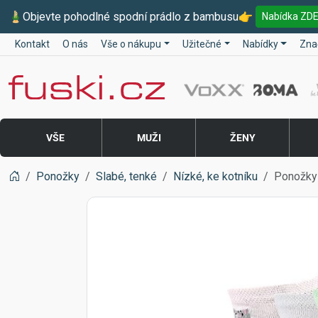
🎍
Objevte pohodlné spodní prádlo z bambusu
👉
Nabídka ZD
Kontakt
O nás
Vše o nákupu
Užitečné
Nabídky
Zna
Fuski BOMA
VŠE
MUŽI
ŽENY
Ponožky
Slabé, tenké
Nízké, ke kotníku
Ponožky 