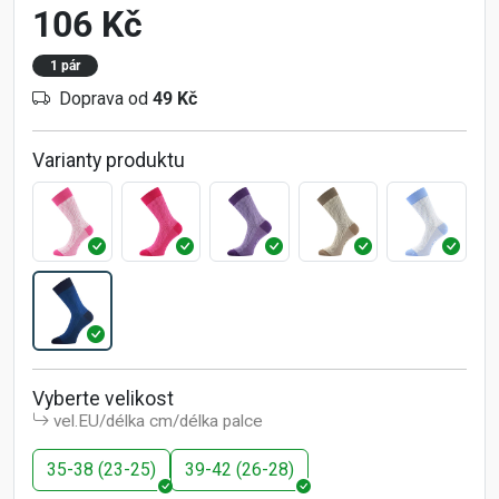
106 Kč
1 pár
Doprava od
49 Kč
Varianty produktu
Vyberte velikost
vel.EU/délka cm/délka palce
35-38 (23-25)
39-42 (26-28)