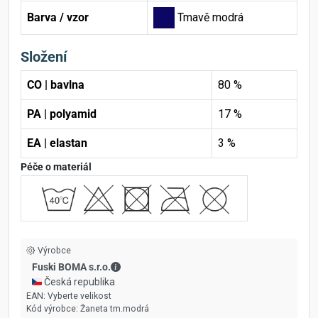
Barva / vzor
Tmavě modrá
Složení
CO | bavlna
80 %
PA | polyamid
17 %
EA | elastan
3 %
Péče o materiál
Výrobce
Fuski BOMA s.r.o. - Kontaktní údaje
Fuski BOMA s.r.o.
🇨🇿 Česká republika
EAN:
Vyberte velikost
Kód výrobce:
Žaneta tm.modrá