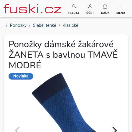
Fuski BOMA
HLEDAT
ÚČET
KOŠÍK
MENU
Ponožky
Slabé, tenké
Klasické
Ponožky dámské žakárové
ŽANETA s bavlnou TMAVĚ
MODRÉ
Novinka