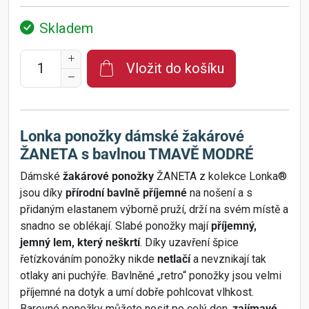
Skladem
Vložit do košíku
Lonka ponožky dámské žakárové
ŽANETA s bavlnou TMAVĚ MODRÉ
Dámské
žakárové ponožky
ŽANETA z kolekce Lonka®
jsou díky
přírodní bavlně příjemné
na nošení a s
přidaným elastanem výborně pruží, drží na svém místě a
snadno se oblékají. Slabé ponožky mají
příjemný,
jemný lem, který neškrtí
. Díky uzavření špice
řetízkováním ponožky nikde
netlačí
a nevznikají tak
otlaky ani puchýře. Bavlněné „retro“ ponožky jsou velmi
příjemné na dotyk a umí dobře pohlcovat vlhkost.
Barevné ponožky můžete nosit po celý den,
zajímavé