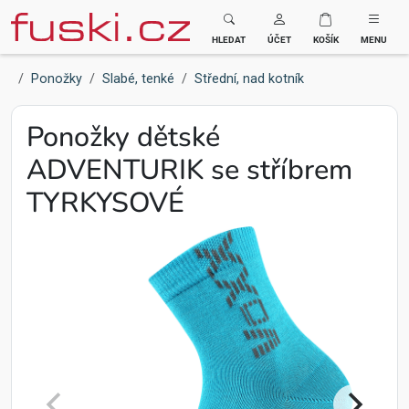
Fuski BOMA
HLEDAT
ÚČET
KOŠÍK
MENU
Ponožky
Slabé, tenké
Střední, nad kotník
Ponožky dětské
ADVENTURIK se stříbrem
TYRKYSOVÉ