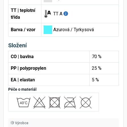
TT | teplotní
TT A
třída
Barva / vzor
Azurová / Tyrkysová
Složení
CO | bavlna
70 %
PP | polypropylen
25 %
EA | elastan
5 %
Péče o materiál
Výrobce