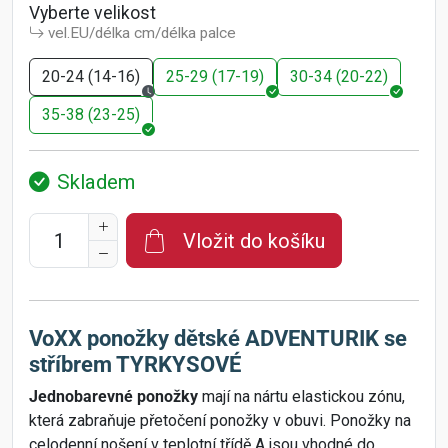
Vyberte velikost
vel.EU/délka cm/délka palce
20-24 (14-16)
25-29 (17-19)
30-34 (20-22)
35-38 (23-25)
Skladem
Vložit do košíku
VoXX ponožky dětské ADVENTURIK se
stříbrem TYRKYSOVÉ
Jednobarevné ponožky
mají na nártu elastickou zónu,
která zabraňuje přetočení ponožky v obuvi. Ponožky na
celodenní nošení v teplotní třídě A jsou vhodné do