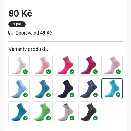
80 Kč
1 pár
Doprava od
49 Kč
Varianty produktu