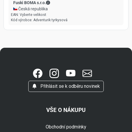
Fuski BOMA s.r.o. - Kontaktní údaje
Fuski BOMA s.r.o.
🇨🇿 Česká republika
EAN:
Vyberte velikost
Kód výrobce:
Adventurik tyrkysová
Přihlásit se k odběru novinek
VŠE O NÁKUPU
Obchodní podmínky