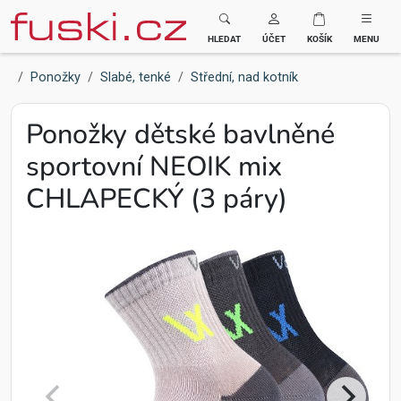
Fuski BOMA
HLEDAT
ÚČET
KOŠÍK
MENU
Ponožky
Slabé, tenké
Střední, nad kotník
Ponožky dětské bavlněné
sportovní NEOIK mix
CHLAPECKÝ (3 páry)