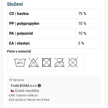
Složení
CO | bavlna
75 %
PP | polypropylen
10 %
PA | polyamid
10 %
EA | elastan
5 %
Péče o materiál
Výrobce
Fuski BOMA s.r.o. - Kontaktní údaje
Fuski BOMA s.r.o.
🇨🇿 Česká republika
EAN:
Vyberte velikost
Kód výrobce:
Neoik mix B kluk