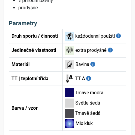
z přírodní bavlny
prodyšné
Parametry
Druh sportu / činnosti
každodenní použití
Jedinečné vlastnosti
extra prodyšné
Materiál
Bavlna
TT | teplotní třída
TT A
Tmavě modrá
Světle šedá
Barva / vzor
Tmavě šedá
Mix kluk