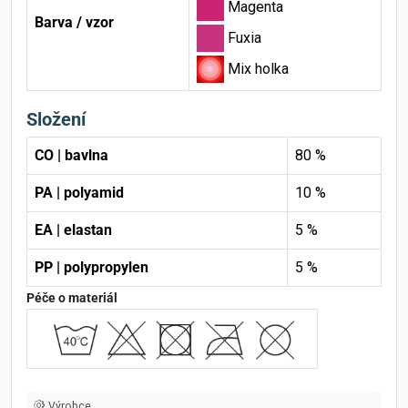
Magenta
Barva / vzor
Fuxia
Mix holka
Složení
CO | bavlna
80 %
PA | polyamid
10 %
EA | elastan
5 %
PP | polypropylen
5 %
Péče o materiál
Výrobce