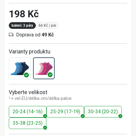
198 Kč
balení: 3 páry
66 Kč
/ pár
Doprava od
49 Kč
Varianty produktu
Vyberte velikost
vel.EU/délka cm/délka palce
20-24 (14-16)
25-29 (17-19)
30-34 (20-22)
35-38 (23-25)