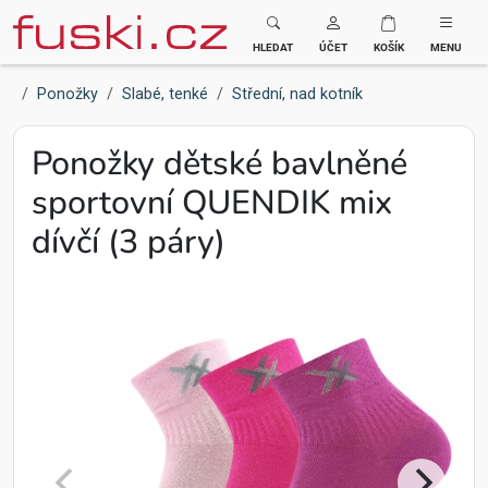
Fuski BOMA
HLEDAT
ÚČET
KOŠÍK
MENU
Ponožky
Slabé, tenké
Střední, nad kotník
Ponožky dětské bavlněné
sportovní QUENDIK mix
dívčí (3 páry)