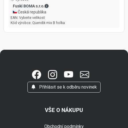
Fuski BOMA s.r.o. - Kontaktní údaje
Fuski BOMA s.r.o.
🇨🇿 Česká republika
EAN:
Vyberte velikost
Kód výrobce:
Quendik mix B holka
Přihlásit se k odběru novinek
VŠE O NÁKUPU
Obchodní podmínky