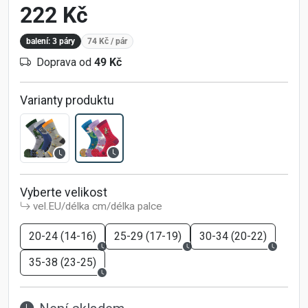
222 Kč
balení: 3 páry
74 Kč
/ pár
Doprava od
49 Kč
Varianty produktu
Vyberte velikost
vel.EU/délka cm/délka palce
20-24 (14-16)
25-29 (17-19)
30-34 (20-22)
35-38 (23-25)