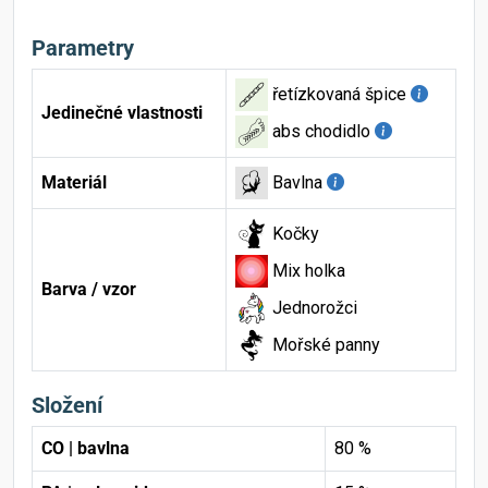
Parametry
řetízkovaná špice
Jedinečné vlastnosti
abs chodidlo
Materiál
Bavlna
Kočky
Mix holka
Barva / vzor
Jednorožci
Mořské panny
Složení
CO | bavlna
80 %