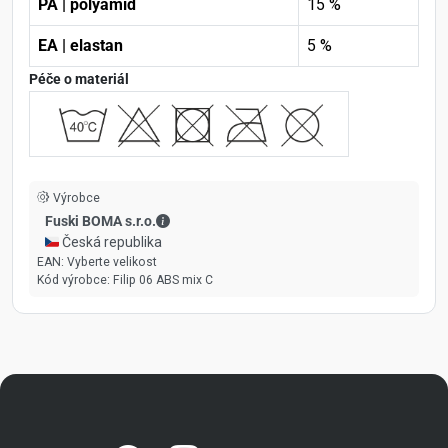
PA | polyamid
15 %
EA | elastan
5 %
Péče o materiál
Výrobce
Fuski BOMA s.r.o. - Kontaktní údaje
Fuski BOMA s.r.o.
🇨🇿 Česká republika
EAN:
Vyberte velikost
Kód výrobce:
Filip 06 ABS mix C