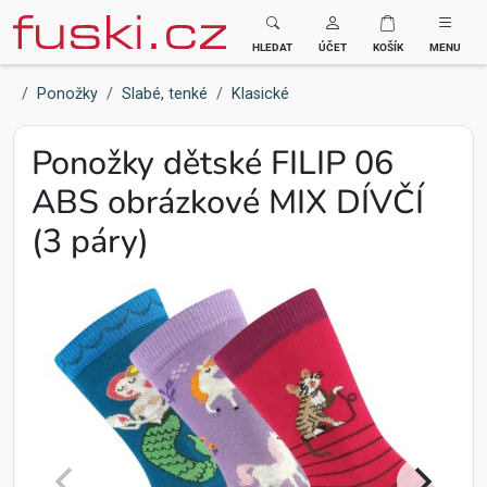
Fuski BOMA
HLEDAT
ÚČET
KOŠÍK
MENU
Ponožky
Slabé, tenké
Klasické
Ponožky dětské FILIP 06
ABS obrázkové MIX DÍVČÍ
(3 páry)