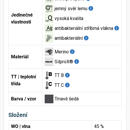
jemný svěr lemu
Jedinečné
vysoká kvalita
vlastnosti
antibakteriální stříbrná vlákna
antibakteriální
Merino
Materiál
SilproX®
TT B
TT | teplotní
třída
TT C
Barva / vzor
Tmavě šedá
Složení
WO | vlna
45 %