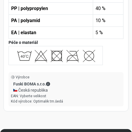
PP | polypropylen
40 %
PA | polyamid
10 %
EA | elastan
5 %
Péče o materiál
Výrobce
Fuski BOMA s.r.o. - Kontaktní údaje
Fuski BOMA s.r.o.
🇨🇿 Česká republika
EAN:
Vyberte velikost
Kód výrobce:
Optimalik tm.šedá