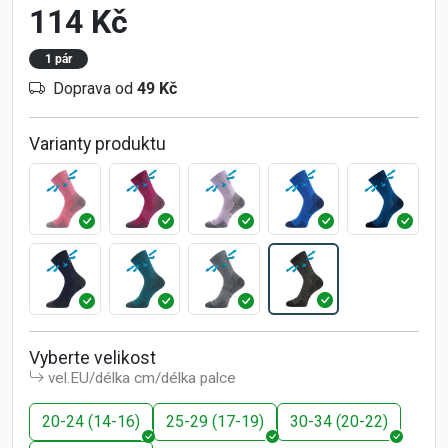
114 Kč
1 pár
Doprava od
49 Kč
Varianty produktu
Vyberte velikost
vel.EU/délka cm/délka palce
20-24 (14-16)
25-29 (17-19)
30-34 (20-22)