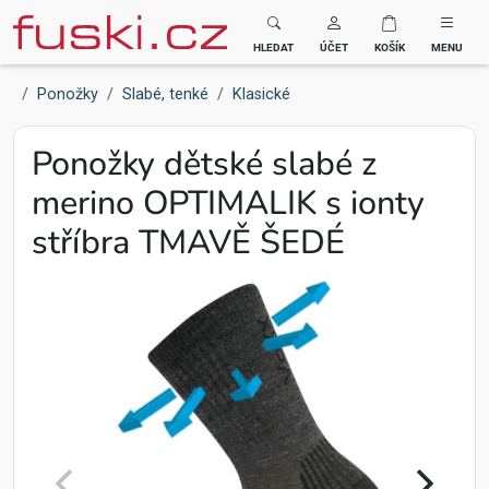
Fuski BOMA
HLEDAT
ÚČET
KOŠÍK
MENU
Ponožky
Slabé, tenké
Klasické
Ponožky dětské slabé z
merino OPTIMALIK s ionty
stříbra TMAVĚ ŠEDÉ