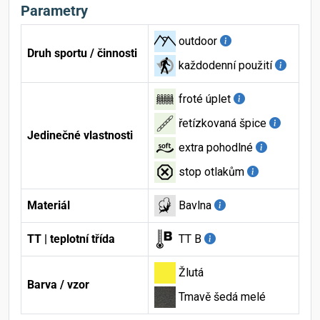
Parametry
outdoor
Druh sportu / činnosti
každodenní použití
froté úplet
řetízkovaná špice
Jedinečné vlastnosti
extra pohodlné
stop otlakům
Materiál
Bavlna
TT | teplotní třída
TT B
Žlutá
Barva / vzor
Tmavě šedá melé