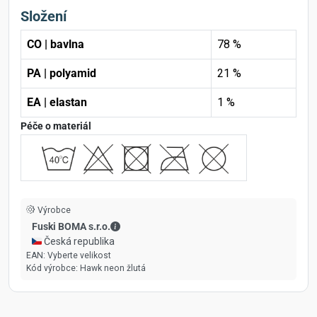
Složení
CO | bavlna
78 %
PA | polyamid
21 %
EA | elastan
1 %
Péče o materiál
Výrobce
Fuski BOMA s.r.o. - Kontaktní údaje
Fuski BOMA s.r.o.
🇨🇿 Česká republika
EAN:
Vyberte velikost
Kód výrobce:
Hawk neon žlutá