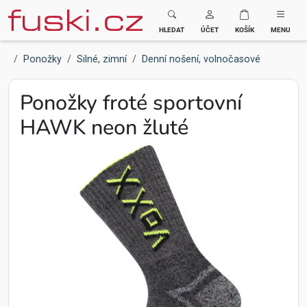
Fuski BOMA
HLEDAT
ÚČET
KOŠÍK
MENU
Ponožky
Silné, zimní
Denní nošení, volnočasové
Ponožky froté sportovní
HAWK neon žluté