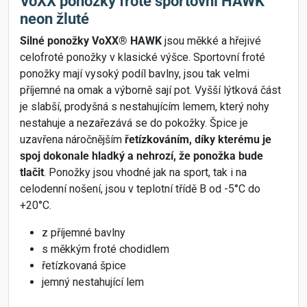
VoXX ponožky froté sportovní HAWK
neon žluté
Silné ponožky VoXX® HAWK
jsou měkké a hřejivé
celofroté ponožky v klasické výšce. Sportovní froté
ponožky mají vysoký podíl bavlny, jsou tak velmi
příjemné na omak a výborně sají pot. Vyšší lýtková část
je slabší, prodyšná s nestahujícím lemem, který nohy
nestahuje a nezařezává se do pokožky. Špice je
uzavřena náročnějším
řetízkováním, díky kterému je
spoj dokonale hladký a nehrozí, že ponožka bude
tlačit
. Ponožky jsou vhodné jak na sport, tak i na
celodenní nošení, jsou v teplotní třídě B od -5°C do
+20°C.
z příjemné bavlny
s měkkým froté chodidlem
řetízkovaná špice
jemný nestahující lem