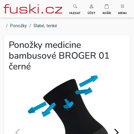
Fuski BOMA
HLEDAT
ÚČET
KOŠÍK
MENU
Ponožky
Slabé, tenké
Ponožky medicine
bambusové BROGER 01
černé