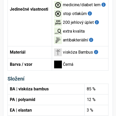
medicine/diabet lem
Jedinečné vlastnosti
stop otlakům
200 jehlový úplet
extra kvalita
antibakteriální
Materiál
viskóza Bambus
Barva / vzor
Černá
Složení
BA | viskóza bambus
85 %
PA | polyamid
12 %
EA | elastan
3 %