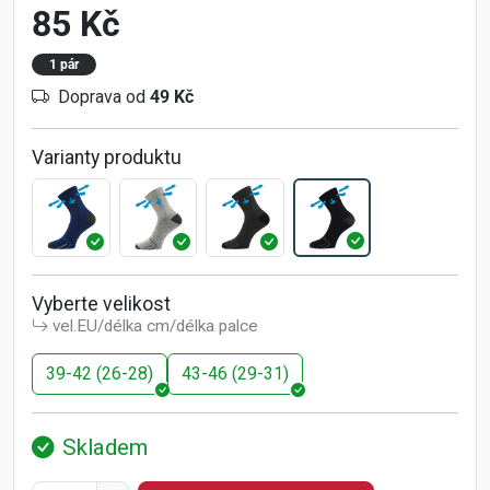
85 Kč
1 pár
Doprava od
49 Kč
Varianty produktu
Vyberte velikost
vel.EU/délka cm/délka palce
39-42 (26-28)
43-46 (29-31)
Skladem