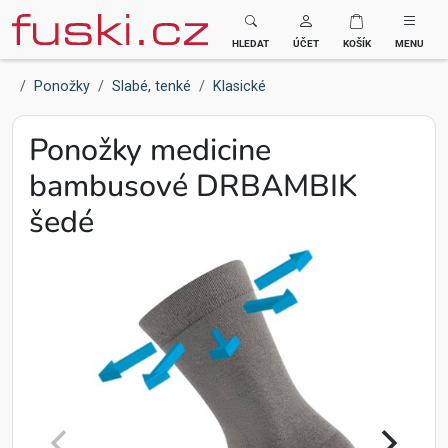
Fuski BOMA
HLEDAT
ÚČET
KOŠÍK
MENU
Ponožky
Slabé, tenké
Klasické
Ponožky medicine
bambusové DRBAMBIK
šedé