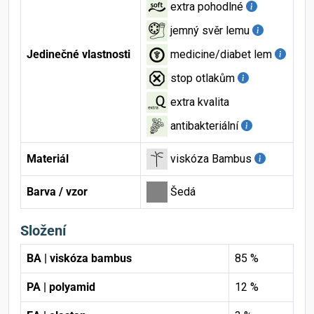
extra pohodlné
jemný svěr lemu
Jedinečné vlastnosti
medicine/diabet lem
stop otlakům
extra kvalita
antibakteriální
Materiál
viskóza Bambus
Barva / vzor
Šedá
Složení
BA | viskóza bambus
85 %
PA | polyamid
12 %