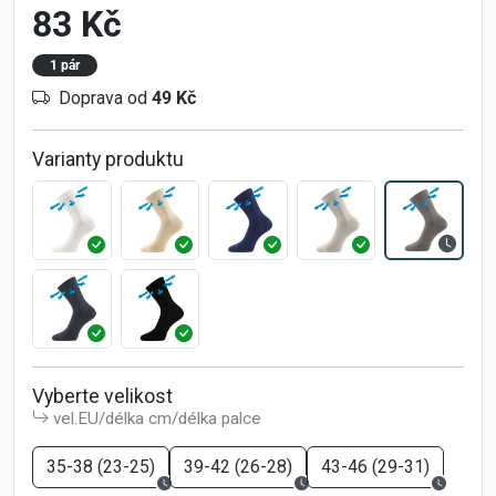
83 Kč
1 pár
Doprava od
49 Kč
Varianty produktu
Vyberte velikost
vel.EU/délka cm/délka palce
35-38 (23-25)
39-42 (26-28)
43-46 (29-31)