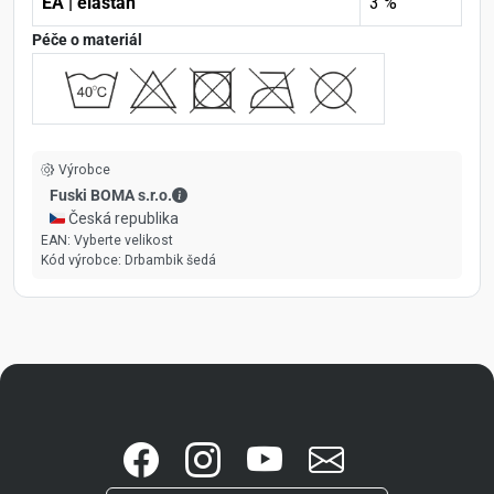
EA | elastan
3 %
Péče o materiál
Výrobce
Fuski BOMA s.r.o. - Kontaktní údaje
Fuski BOMA s.r.o.
🇨🇿 Česká republika
EAN:
Vyberte velikost
Kód výrobce:
Drbambik šedá