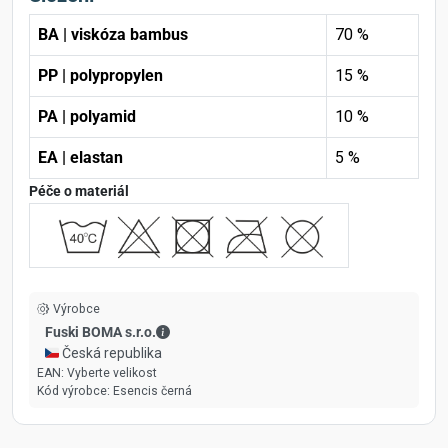
BA | viskóza bambus
70 %
PP | polypropylen
15 %
PA | polyamid
10 %
EA | elastan
5 %
Péče o materiál
Výrobce
Fuski BOMA s.r.o. - Kontaktní údaje
Fuski BOMA s.r.o.
🇨🇿 Česká republika
EAN:
Vyberte velikost
Kód výrobce:
Esencis černá