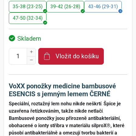
35-38 (23-25)
39-42 (26-28)
43-46 (29-31)
47-50 (32-34)
Skladem
Vložit do košíku
VoXX ponožky medicine bambusové
ESENCIS s jemným lemem ČERNÉ
Speciální, roztažný lem nohu nikde neškrtí
.
Špice je
uzavřena řetízkováním, takže nikde netlačí
.
Bambusové ponožky jsou přirozeně antibakteriální,
obohacené o ionty stříbra v materiálu silproX®, které
působí antibakteriálně a omezují tvorbu bakterií a