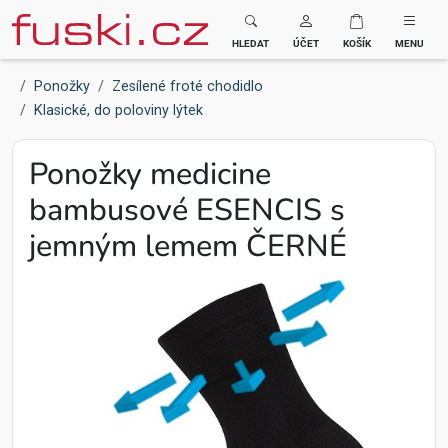
Fuski BOMA
HLEDAT
ÚČET
KOŠÍK
MENU
Ponožky
Zesílené froté chodidlo
Klasické, do poloviny lýtek
Ponožky medicine
bambusové ESENCIS s
jemným lemem ČERNÉ