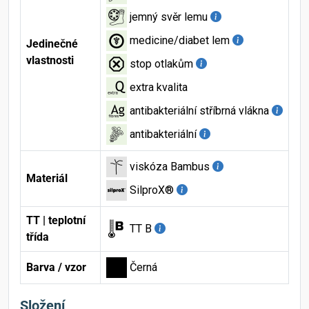
jemný svěr lemu
medicine/diabet lem
Jedinečné
vlastnosti
stop otlakům
extra kvalita
antibakteriální stříbrná vlákna
antibakteriální
viskóza Bambus
Materiál
SilproX®
TT | teplotní
TT B
třída
Barva / vzor
Černá
Složení