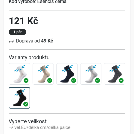
Kód výrobce:
Esencis černá
121 Kč
1 pár
Doprava od
49 Kč
Varianty produktu
Vyberte velikost
vel.EU/délka cm/délka palce