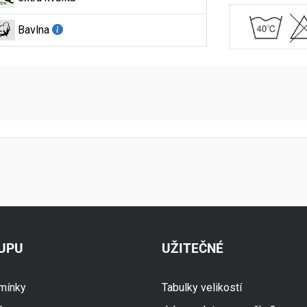
Bavlna
aktní údaje
KUPU
UŽITEČNÉ
mínky
Tabulky velikostí