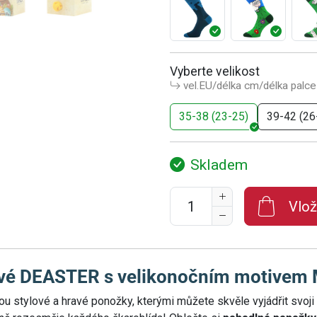
Vyberte velikost
vel.EU/délka cm/délka palce
35-38 (23-25)
39-42 (26
Skladem
Vlož
ové DEASTER s velikonočním motive
ou stylové a hravé ponožky, kterými můžete skvěle vyjádřit svoji