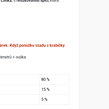
 Lonka
, s
řetízkovanou špici
, která
árek. Když ponožku vzadu z krabičky
timetrů + ouška.
80 %
15 %
5 %