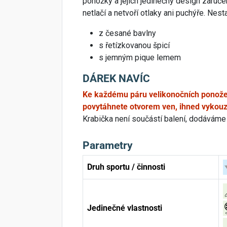
ponožky a jejich jedinečný design zaruč
netlačí a netvoří otlaky ani puchýře. Nest
z česané bavlny
s řetízkovanou špicí
s jemným pique lemem
DÁREK NAVÍC
Ke každému páru velikonočních ponože
povytáhnete otvorem ven, ihned vykouzlí
Krabička není součástí balení, dodáváme 
Parametry
Druh sportu / činnosti
Jedinečné vlastnosti