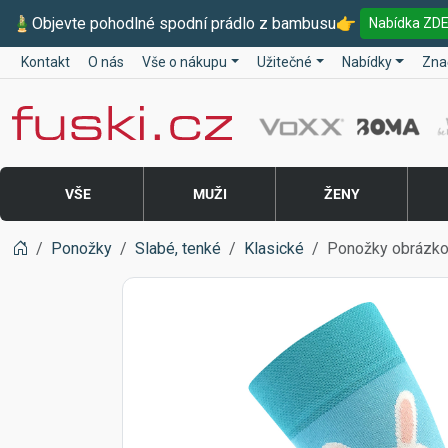
🎍
Objevte pohodlné spodní prádlo z bambusu
👉
Nabídka ZD
Kontakt
O nás
Vše o nákupu
Užitečné
Nabídky
Zna
Fuski BOMA
VŠE
MUŽI
ŽENY
Ponožky
Slabé, tenké
Klasické
Ponožky obrázk