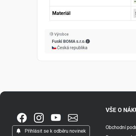
Materiál
Výrobce
Fuski BOMA s.r.o. - Kont
Fuski BOMA s.r.o.
🇨🇿 Česká republika
VŠE O NÁ
Obchodní pod
Přihlásit se k odběru novinek