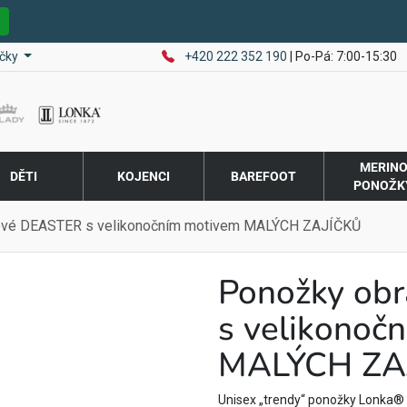
E
čky
+420 222 352 190
| Po-Pá: 7:00-15:30
MERIN
DĚTI
KOJENCI
BAREFOOT
PONOŽK
ové DEASTER s velikonočním motivem MALÝCH ZAJÍČKŮ
Ponožky ob
s velikonoč
MALÝCH ZA
Unisex „trendy“ ponožky Lonka® 