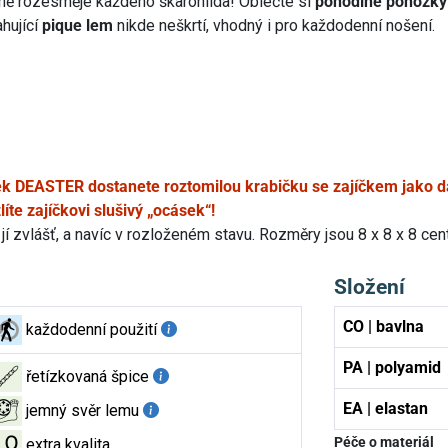
eně rozesměje každého škarohlída! Oblečte si
pohodlné ponožky
ahující
pique lem
nikde neškrtí, vhodný i pro každodenní nošení.
k DEASTER dostanete roztomilou krabičku se zajíčkem jako d
te zajíčkovi slušivý „ocásek“!
jí zvlášť, a navíc v rozloženém stavu. Rozměry jsou 8 x 8 x 8 cen
Složení
CO | bavlna
každodenní použití
PA | polyamid
řetízkovaná špice
EA | elastan
jemný svěr lemu
Péče o materiál
extra kvalita