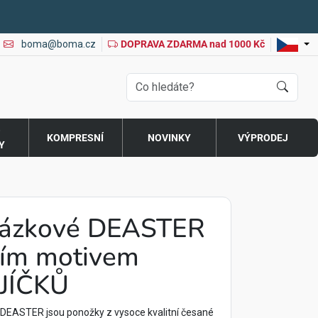
boma@boma.cz
DOPRAVA ZDARMA nad 1000 Kč
O
KOMPRESNÍ
NOVINKY
VÝPRODEJ
Y
rázkové DEASTER
ním motivem
JÍČKŮ
DEASTER jsou ponožky z vysoce kvalitní česané