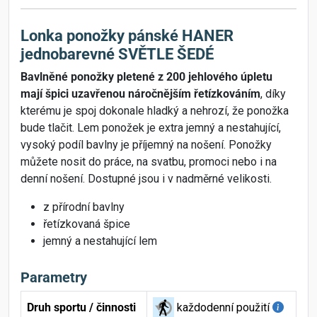
Lonka ponožky pánské HANER
jednobarevné SVĚTLE ŠEDÉ
Bavlněné ponožky pletené z 200 jehlového úpletu
mají špici uzavřenou náročnějším řetízkováním
, díky
kterému je spoj dokonale hladký a nehrozí, že ponožka
bude tlačit. Lem ponožek je extra jemný a nestahující,
vysoký podíl bavlny je příjemný na nošení. Ponožky
můžete nosit do práce, na svatbu, promoci nebo i na
denní nošení. Dostupné jsou i v nadměrné velikosti.
z přírodní bavlny
řetízkovaná špice
jemný a nestahující lem
Parametry
Druh sportu / činnosti
každodenní použití