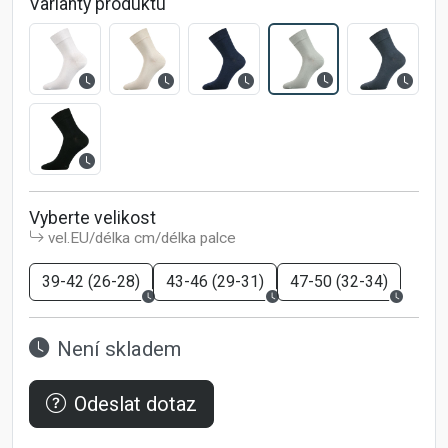
Varianty produktu
Vyberte velikost
vel.EU/délka cm/délka palce
39-42 (26-28)
43-46 (29-31)
47-50 (32-34)
Není skladem
Odeslat dotaz