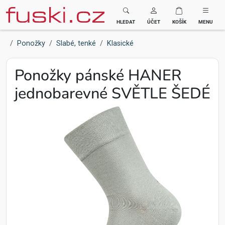
Fuski BOMA
HLEDAT
ÚČET
KOŠÍK
MENU
Ponožky
Slabé, tenké
Klasické
Ponožky pánské HANER
jednobarevné SVĚTLE ŠEDÉ