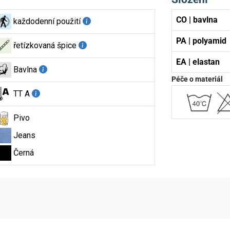
CO | bavlna
každodenní použití
PA | polyamid
řetízkovaná špice
EA | elastan
Bavlna
Péče o materiál
TT A
Pivo
Jeans
Černá
aktní údaje