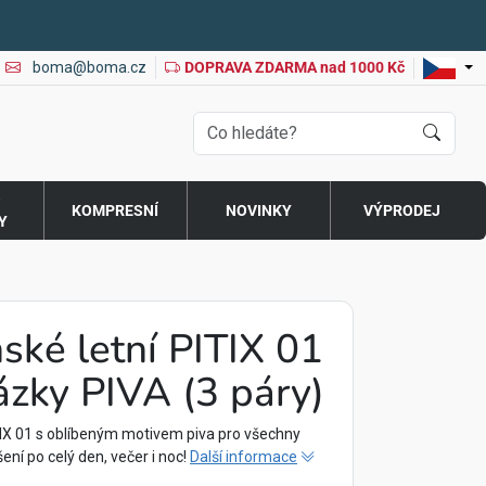
boma@boma.cz
DOPRAVA ZDARMA nad 1000 Kč
O
KOMPRESNÍ
NOVINKY
VÝPRODEJ
Y
ské letní PITIX 01
ázky PIVA (3 páry)
IX 01 s oblíbeným motivem piva pro všechny
ení po celý den, večer i noc!
Další informace