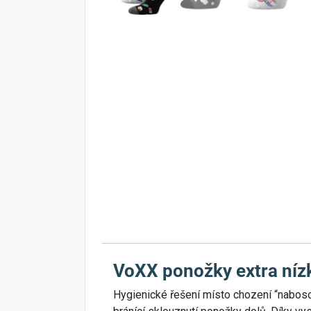
VoXX ponožky extra níz
Hygienické řešení místo chození “naboso”