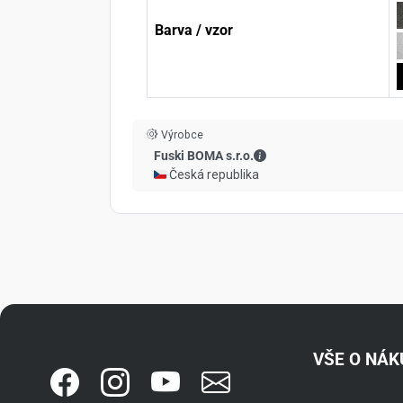
Barva / vzor
Výrobce
Fuski BOMA s.r.o. - Kont
Fuski BOMA s.r.o.
🇨🇿 Česká republika
VŠE O NÁ