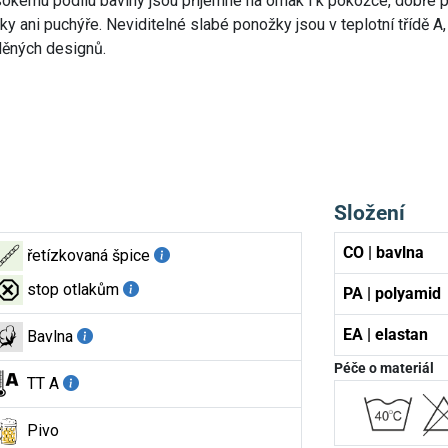
sokému podílu bavlny jsou příjemné na omak i k pokožce, dobře p
 ani puchýře. Neviditelné slabé ponožky jsou v teplotní třídě A
děných designů.
Složení
CO | bavlna
řetízkovaná špice
stop otlakům
PA | polyamid
EA | elastan
Bavlna
Péče o materiál
TT A
Pivo