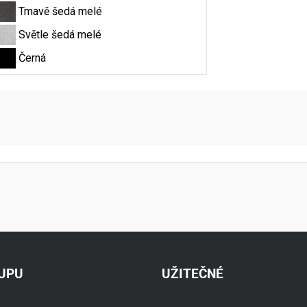
Tmavě šedá melé
Světle šedá melé
Černá
aktní údaje
KUPU
UŽITEČNÉ