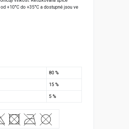
ohlcují vlhkost. Řetízkovaná špice
, od +10°C do +35°C a dostupné jsou ve
80 %
15 %
5 %