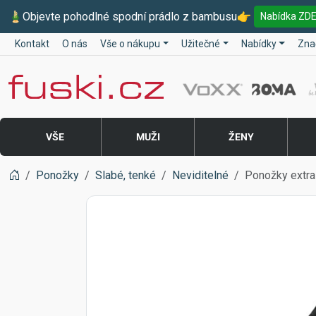
🎍
Objevte pohodlné spodní prádlo z bambusu
👉
Nabídka ZD
Kontakt
O nás
Vše o nákupu
Užitečné
Nabídky
Zna
Fuski BOMA
VŠE
MUŽI
ŽENY
Ponožky
Slabé, tenké
Neviditelné
Ponožky extra