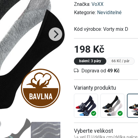
Značka:
VoXX
Kategorie:
Neviditelné
Kód výrobce:
Vorty mix D
198 Kč
balení: 3 páry
66 Kč
/ pár
Doprava od
49 Kč
Varianty produktu
Vyberte velikost
vel.EU/délka cm/délka palce