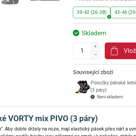
39-42 (26-28)
43-46 (29
Skladem
Vlož
Související zboží
Ponožky pánské letní
(3 páry)
Není skladem
ké VORTY mix PIVO (3 páry)
. Aby dobře držely na noze, mají elastický pásek přes nárt a uvn