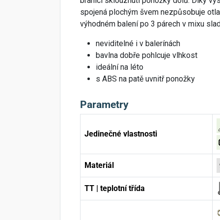
bránící sklouznutí ponožky dolů. Díky vy
spojená plochým švem nezpůsobuje otlaky
výhodném balení po 3 párech v mixu sla
neviditelné i v balerínách
bavlna dobře pohlcuje vlhkost
ideální na léto
s ABS na patě uvnitř ponožky
Parametry
Jedinečné vlastnosti
Materiál
TT | teplotní třída