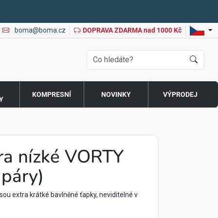
boma@boma.cz
DOPRAVA ZDARMA nad 1000 Kč
O
KOMPRESNÍ
NOVINKY
VÝPRODEJ
Y
ra nízké VORTY
 páry)
 extra krátké bavlněné ťapky, neviditelné v