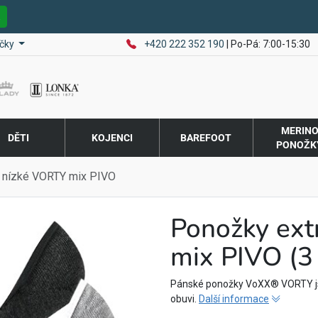
E
čky
+420 222 352 190
| Po-Pá: 7:00-15:30
MERIN
DĚTI
KOJENCI
BAREFOOT
PONOŽK
 nízké VORTY mix PIVO
Ponožky ext
mix PIVO (3
Pánské ponožky VoXX® VORTY jsou
obuvi.
Další informace