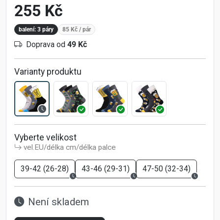
255 Kč
balení: 3 páry
85 Kč
/ pár
Doprava od
49 Kč
Varianty produktu
Vyberte velikost
vel.EU/délka cm/délka palce
39-42 (26-28)
43-46 (29-31)
47-50 (32-34)
Není skladem