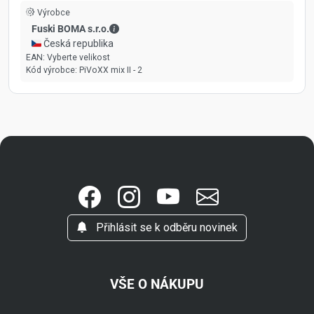
Výrobce
Fuski BOMA s.r.o. - Kontaktní údaje
Fuski BOMA s.r.o.
🇨🇿 Česká republika
EAN:
Vyberte velikost
Kód výrobce:
PiVoXX mix II - 2
Přihlásit se k odběru novinek
VŠE O NÁKUPU