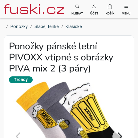
Fuski BOMA
HLEDAT
ÚČET
KOŠÍK
MENU
Ponožky
Slabé, tenké
Klasické
Ponožky pánské letní
PIVOXX vtipné s obrázky
PIVA mix 2 (3 páry)
Trendy