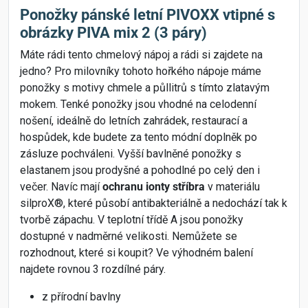
Ponožky pánské letní PIVOXX vtipné s
obrázky PIVA mix 2 (3 páry)
Máte rádi tento chmelový nápoj a rádi si zajdete na
jedno? Pro milovníky tohoto hořkého nápoje máme
ponožky s motivy chmele a půllitrů s tímto zlatavým
mokem. Tenké ponožky jsou vhodné na celodenní
nošení, ideálně do letních zahrádek, restaurací a
hospůdek, kde budete za tento módní doplněk po
zásluze pochváleni. Vyšší bavlněné ponožky s
elastanem jsou prodyšné a pohodlné po celý den i
večer. Navíc mají
ochranu ionty stříbra
v materiálu
silproX®, které působí antibakteriálně a nedochází tak k
tvorbě zápachu. V teplotní třídě A jsou ponožky
dostupné v nadměrné velikosti. Nemůžete se
rozhodnout, které si koupit? Ve výhodném balení
najdete rovnou 3 rozdílné páry.
z přírodní bavlny