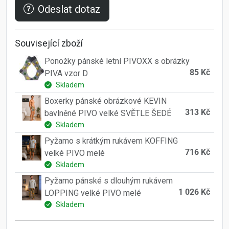
Odeslat dotaz
Související zboží
Ponožky pánské letní PIVOXX s obrázky
85 Kč
PIVA vzor D
Skladem
Boxerky pánské obrázkové KEVIN
313 Kč
bavlněné PIVO velké SVĚTLE ŠEDÉ
Skladem
Pyžamo s krátkým rukávem KOFFING
716 Kč
velké PIVO melé
Skladem
Pyžamo pánské s dlouhým rukávem
1 026 Kč
LOPPING velké PIVO melé
Skladem