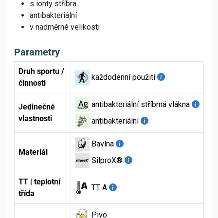
s ionty stříbra
antibakteriální
v nadměrné velikosti
Parametry
Druh sportu /
každodenní použití
činnosti
antibakteriální stříbrná vlákna
Jedinečné
vlastnosti
antibakteriální
Bavlna
Materiál
SilproX®
TT | teplotní
TT A
třída
Pivo