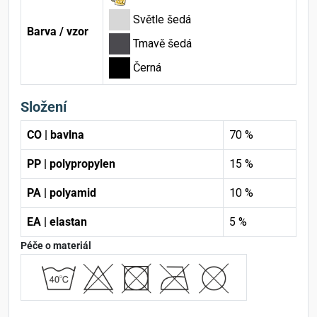
Světle šedá
Barva / vzor
Tmavě šedá
Černá
Složení
CO | bavlna
70 %
PP | polypropylen
15 %
PA | polyamid
10 %
EA | elastan
5 %
Péče o materiál