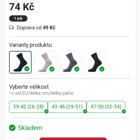
74 Kč
1 pár
Doprava od
49 Kč
Varianty produktu
Vyberte velikost
vel.EU/délka cm/délka palce
39-42 (26-28)
43-46 (29-31)
47-50 (32-34)
Skladem