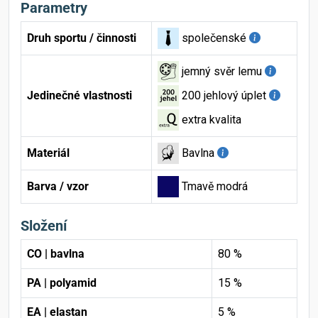
Parametry
Druh sportu / činnosti
společenské
jemný svěr lemu
Jedinečné vlastnosti
200 jehlový úplet
extra kvalita
Materiál
Bavlna
Barva / vzor
Tmavě modrá
Složení
CO | bavlna
80 %
PA | polyamid
15 %
EA | elastan
5 %