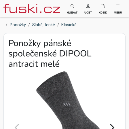
Fuski BOMA
HLEDAT
ÚČET
KOŠÍK
MENU
Ponožky
Slabé, tenké
Klasické
Ponožky pánské
společenské DIPOOL
antracit melé