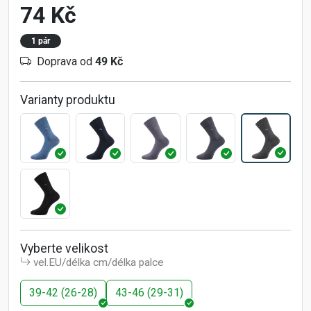
74 Kč
1 pár
Doprava od
49 Kč
Varianty produktu
Vyberte velikost
vel.EU/délka cm/délka palce
39-42 (26-28)
43-46 (29-31)