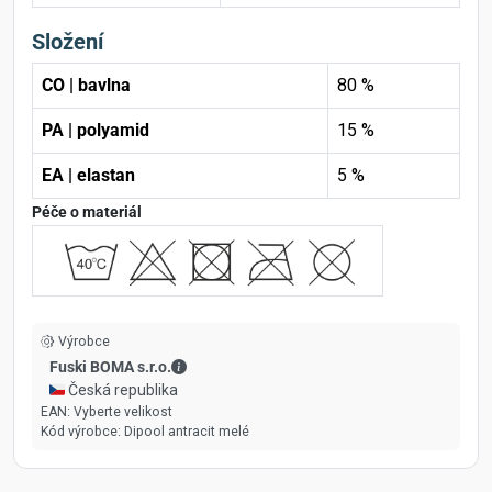
Složení
CO | bavlna
80 %
PA | polyamid
15 %
EA | elastan
5 %
Péče o materiál
Výrobce
Fuski BOMA s.r.o. - Kontaktní údaje
Fuski BOMA s.r.o.
🇨🇿 Česká republika
EAN:
Vyberte velikost
Kód výrobce:
Dipool antracit melé