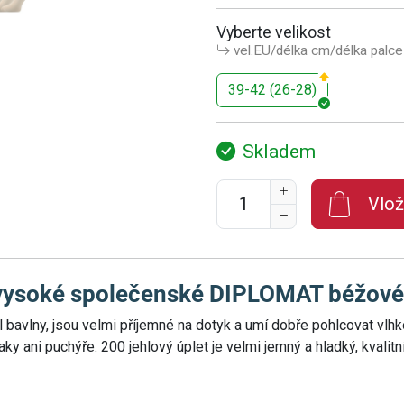
Vyberte velikost
vel.EU/délka cm/délka palce
39-42 (26-28)
Skladem
Vlož
vysoké společenské DIPLOMAT béžové
bavlny, jsou velmi příjemné na dotyk a umí dobře pohlcovat vlhk
laky ani puchýře. 200 jehlový úplet je velmi jemný a hladký, kvali