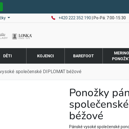
E
čky
+420 222 352 190
| Po-Pá: 7:00-15:30
MERIN
DĚTI
KOJENCI
BAREFOOT
PONOŽK
 vysoké společenské DIPLOMAT béžové
Ponožky pán
společensk
béžové
Pánské vysoké společenské pon