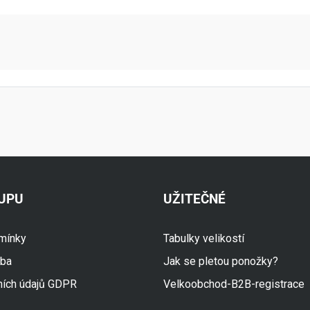
aktní údaje
KUPU
UŽITEČNÉ
mínky
Tabulky velikostí
tba
Jak se pletou ponožky?
ních údajů GDPR
Velkoobchod-B2B-registrace