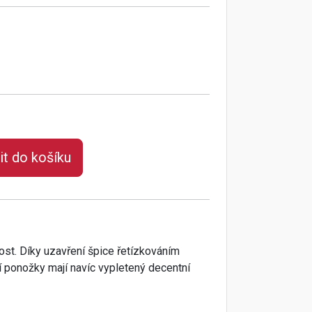
it do košíku
ost. Díky uzavření špice řetízkováním
tní ponožky mají navíc vypletený decentní