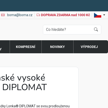
boma@boma.cz
DOPRAVA ZDARMA nad 1000 Kč
O
KOMPRESNÍ
NOVINKY
VÝPRODEJ
Y
ské vysoké
é DIPLOMAT
ožky Lonka® DIPLOMAT se svou prodlouženou