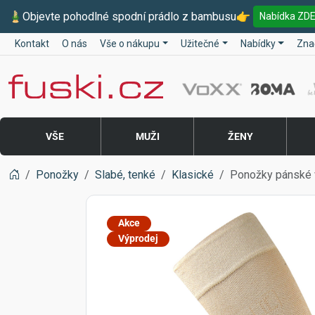
🎍
Objevte pohodlné spodní prádlo z bambusu
👉
Nabídka ZD
Kontakt
O nás
Vše o nákupu
Užitečné
Nabídky
Zna
Fuski BOMA
VŠE
MUŽI
ŽENY
Ponožky
Slabé, tenké
Klasické
Ponožky pánské
Akce
Výprodej