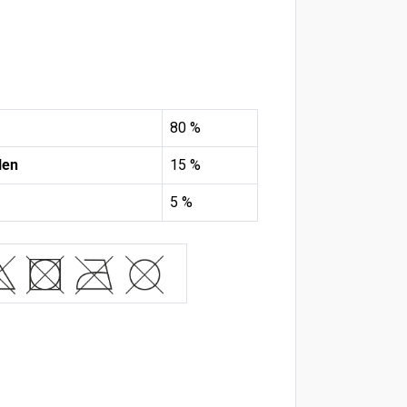
80 %
len
15 %
5 %