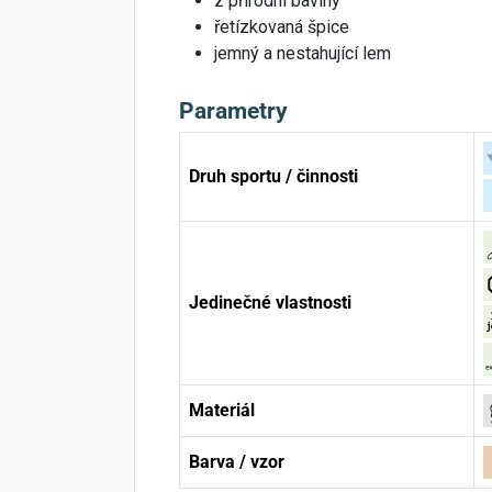
z přírodní bavlny
řetízkovaná špice
jemný a nestahující lem
Parametry
Druh sportu / činnosti
Jedinečné vlastnosti
Materiál
Barva / vzor