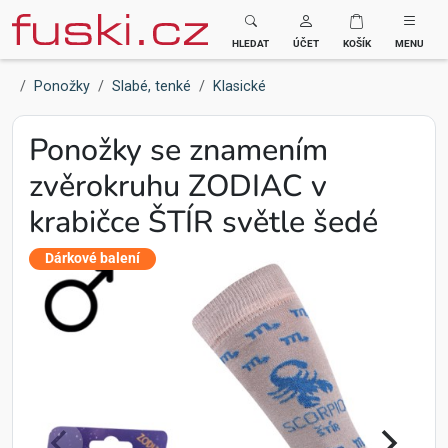
Fuski BOMA
HLEDAT
ÚČET
KOŠÍK
MENU
Ponožky
Slabé, tenké
Klasické
Ponožky se znamením
zvěrokruhu ZODIAC v
krabičce ŠTÍR světle šedé
Dárkové balení