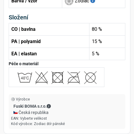
Barva / vzor
Zodiac
Složení
CO | bavlna
80 %
PA | polyamid
15 %
EA | elastan
5 %
Péče o materiál
Výrobce
Fuski BOMA s.r.o. - Kontaktní údaje
Fuski BOMA s.r.o.
🇨🇿 Česká republika
EAN:
Vyberte velikost
Kód výrobce:
Zodiac štír pánské