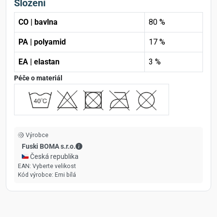
Složení
CO | bavlna
80 %
PA | polyamid
17 %
EA | elastan
3 %
Péče o materiál
Výrobce
Fuski BOMA s.r.o. - Kontaktní údaje
Fuski BOMA s.r.o.
🇨🇿 Česká republika
EAN:
Vyberte velikost
Kód výrobce:
Emi bílá