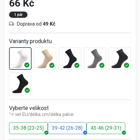
66 Kč
1 pár
Doprava od
49 Kč
Varianty produktu
Vyberte velikost
vel.EU/délka cm/délka palce
35-38 (23-25)
39-42 (26-28)
43-46 (29-31)