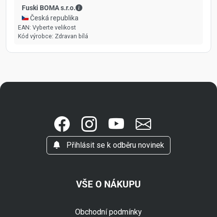
Fuski BOMA s.r.o. - Kontaktní údaje
Fuski BOMA s.r.o.
🇨🇿 Česká republika
EAN:
Vyberte velikost
Kód výrobce:
Zdravan bílá
Přihlásit se k odběru novinek
VŠE O NÁKUPU
Obchodní podmínky