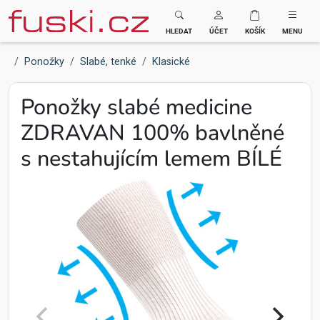
Fuski BOMA
HLEDAT
ÚČET
KOŠÍK
MENU
Ponožky
Slabé, tenké
Klasické
Ponožky slabé medicine
ZDRAVAN 100% bavlněné
s nestahujícím lemem BÍLÉ