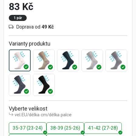
83 Kč
1 pár
Doprava od
49 Kč
Varianty produktu
Vyberte velikost
vel.EU/délka cm/délka palce
35-37 (23-24)
38-39 (25-26)
41-42 (27-28)