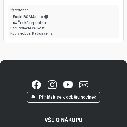
Výrobce
Fuski BOMA s.r.o. - Kontaktní údaje
Fuski BOMA s.r.o.
🇨🇿 Česká republika
EAN:
Vyberte velikost
Kód výrobce:
Radius černá
Přihlásit se k odběru novinek
VŠE O NÁKUPU