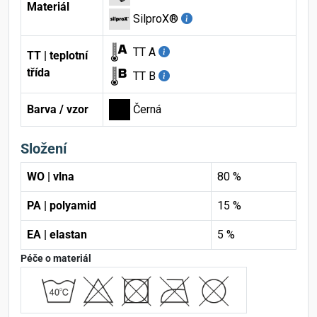
Materiál
SilproX®
TT A
TT | teplotní
třída
TT B
Barva / vzor
Černá
Složení
WO | vlna
80 %
PA | polyamid
15 %
EA | elastan
5 %
Péče o materiál