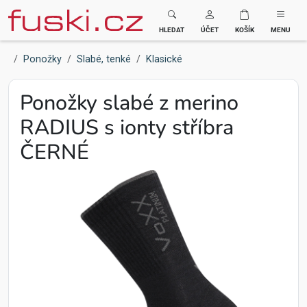
Fuski BOMA
HLEDAT
ÚČET
KOŠÍK
MENU
Ponožky
Slabé, tenké
Klasické
Ponožky slabé z merino
RADIUS s ionty stříbra
ČERNÉ