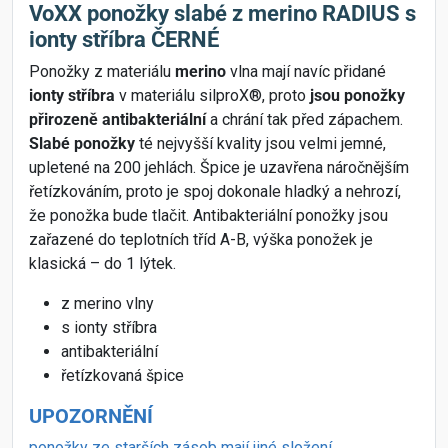
VoXX ponožky slabé z merino RADIUS s
ionty stříbra ČERNÉ
Ponožky z materiálu
merino
vlna mají navíc přidané
ionty stříbra
v materiálu silproX®, proto
jsou ponožky
přirozeně antibakteriální
a chrání tak před zápachem.
Slabé ponožky
té nejvyšší kvality jsou velmi jemné,
upletené na 200 jehlách. Špice je uzavřena náročnějším
řetízkováním, proto je spoj dokonale hladký a nehrozí,
že ponožka bude tlačit. Antibakteriální ponožky jsou
zařazené do teplotních tříd A-B, výška ponožek je
klasická – do 1 lýtek.
z merino vlny
s ionty stříbra
antibakteriální
řetízkovaná špice
UPOZORNĚNÍ
ponožky ze starších zásob mají jiné složení