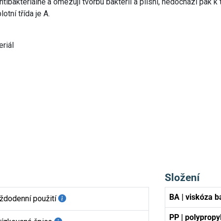
antibakteriálně a omezují tvorbu bakterií a plísní, nedochází pak
tní třída je A.
eriál
Složení
BA | viskóza 
ždodenní použití
PP | polypropy