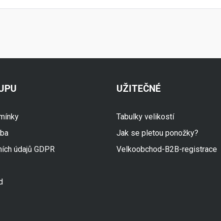
KUPU
UŽITEČNÉ
mínky
Tabulky velikostí
tba
Jak se pletou ponožky?
ních údajů GDPR
Velkoobchod-B2B-registrace
d