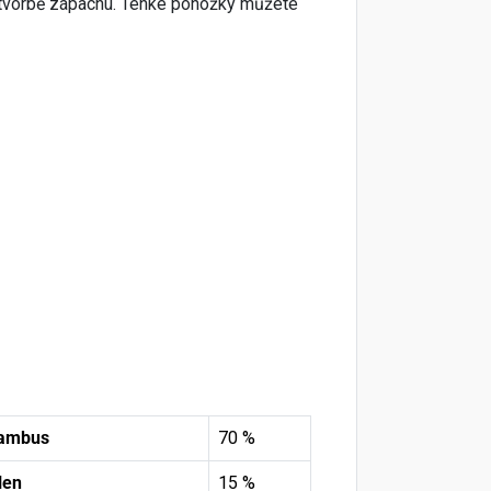
 k tvorbě zápachu. Tenké ponožky můžete
bambus
70 %
len
15 %