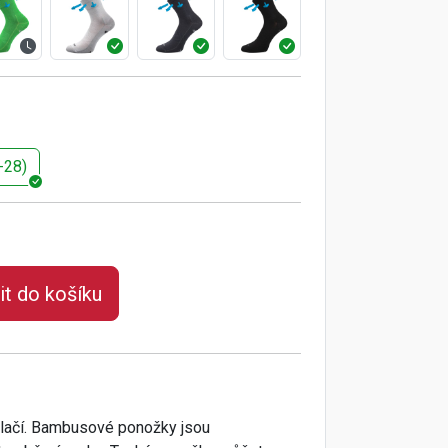
-28)
it do košíku
tlačí. Bambusové ponožky jsou