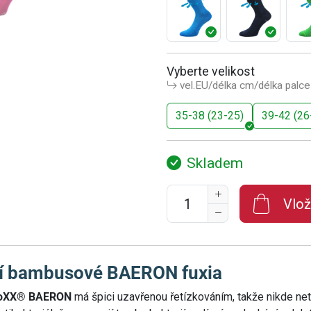
Vyberte velikost
vel.EU/délka cm/délka palce
35-38 (23-25)
39-42 (26
Skladem
Vlož
í bambusové BAERON fuxia
 VoXX® BAERON
má špici uzavřenou řetízkováním, takže nikde ne