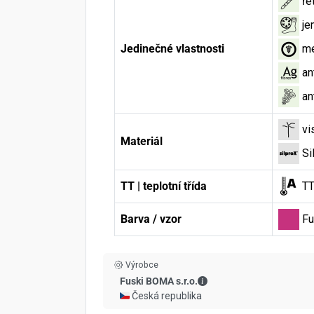
ře
je
Jedinečné vlastnosti
me
an
an
vi
Materiál
Si
TT | teplotní třída
TT
Barva / vzor
Fu
Výrobce
Fuski BOMA s.r.o. - Kont
Fuski BOMA s.r.o.
🇨🇿 Česká republika