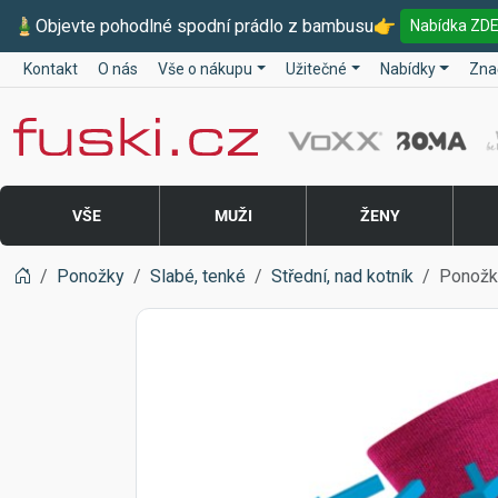
🎍
Objevte pohodlné spodní prádlo z bambusu
👉
Nabídka ZD
Kontakt
O nás
Vše o nákupu
Užitečné
Nabídky
Zna
Fuski BOMA
VŠE
MUŽI
ŽENY
Ponožky
Slabé, tenké
Střední, nad kotník
Ponožk