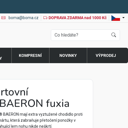
boma@boma.cz
DOPRAVA ZDARMA nad 1000 Kč
O
KOMPRESNÍ
NOVINKY
VÝPRODEJ
Y
rtovní
BAERON fuxia
BAERON mají extra vyztužené chodidlo proti
nártu, která zabraňuje přetočení ponožky v
ahující lem nohu nikde neškrtí.