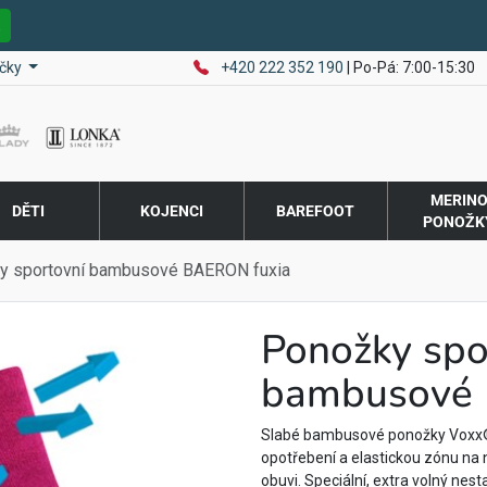
E
čky
+420 222 352 190
| Po-Pá: 7:00-15:30
MERIN
DĚTI
KOJENCI
BAREFOOT
PONOŽK
y sportovní bambusové BAERON fuxia
Ponožky spo
bambusové 
Slabé bambusové ponožky Voxx® 
opotřebení a elastickou zónu na 
obuvi. Speciální, extra volný nest