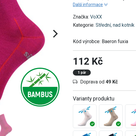
Další informace
Značka:
VoXX
Kategorie:
Střední, nad kotník
Kód výrobce:
Baeron fuxia
112 Kč
1 pár
Doprava od
49 Kč
Varianty produktu