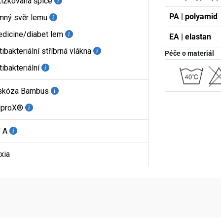
tízkovaná špice
PA | polyamid
mný svěr lemu
dicine/diabet lem
EA | elastan
tibakteriální stříbrná vlákna
Péče o materiál
tibakteriální
skóza Bambus
lproX®
 A
xia
aktní údaje