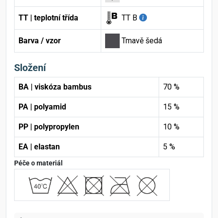
TT | teplotní třída
TT B
Barva / vzor
Tmavě šedá
Složení
BA | viskóza bambus
70 %
PA | polyamid
15 %
PP | polypropylen
10 %
EA | elastan
5 %
Péče o materiál