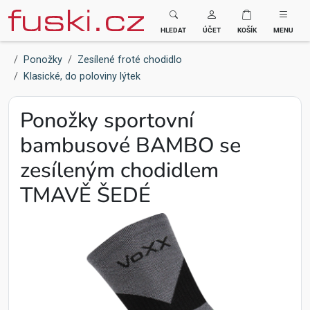
Fuski BOMA
HLEDAT
ÚČET
KOŠÍK
MENU
Ponožky
Zesílené froté chodidlo
Klasické, do poloviny lýtek
Ponožky sportovní
bambusové BAMBO se
zesíleným chodidlem
TMAVĚ ŠEDÉ