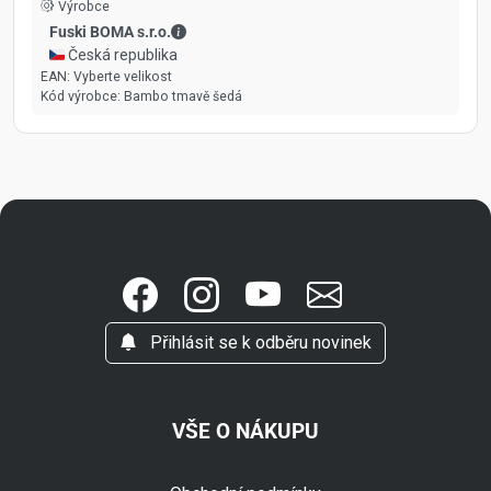
Výrobce
Fuski BOMA s.r.o. - Kontaktní údaje
Fuski BOMA s.r.o.
🇨🇿 Česká republika
EAN:
Vyberte velikost
Kód výrobce:
Bambo tmavě šedá
Přihlásit se k odběru novinek
VŠE O NÁKUPU