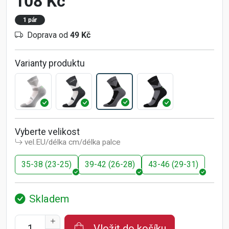
108 Kč
1 pár
Doprava od
49 Kč
Varianty produktu
Vyberte velikost
vel.EU/délka cm/délka palce
35-38 (23-25)
39-42 (26-28)
43-46 (29-31)
Skladem
Vložit do košíku