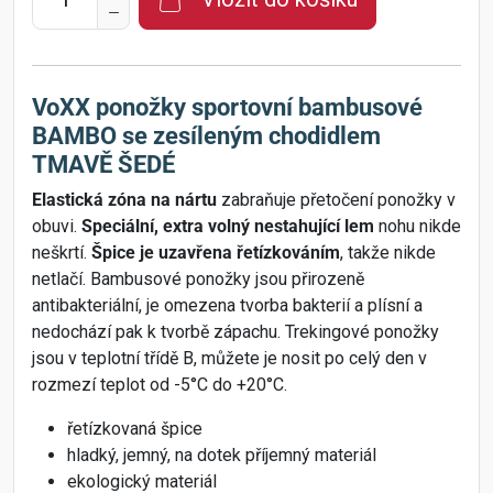
VoXX ponožky sportovní bambusové
BAMBO se zesíleným chodidlem
TMAVĚ ŠEDÉ
Elastická zóna na nártu
zabraňuje přetočení ponožky v
obuvi.
Speciální, extra volný nestahující lem
nohu nikde
neškrtí.
Špice je uzavřena řetízkováním
, takže nikde
netlačí. Bambusové ponožky jsou přirozeně
antibakteriální, je omezena tvorba bakterií a plísní a
nedochází pak k tvorbě zápachu. Trekingové ponožky
jsou v teplotní třídě B, můžete je nosit po celý den v
rozmezí teplot od -5°C do +20°C.
řetízkovaná špice
hladký, jemný, na dotek příjemný materiál
ekologický materiál